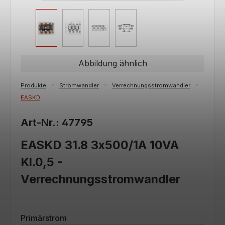
Abbildung ähnlich
Produkte
Stromwandler
Verrechnungsstromwandler
EASKD
Art-Nr.: 47795
EASKD 31.8 3x500/1A 10VA
Kl.0,5 -
Verrechnungsstromwandler
auswählen
Primärstrom