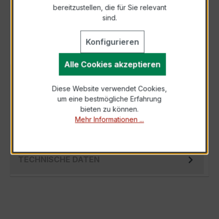
bereitzustellen, die für Sie relevant
Als PDF exportieren
sind.
Konfigurieren
Alle Cookies akzeptieren
BESCHREIBUNG
Diese Website verwendet Cookies,
Der EASKD 31.8 3x500/1A 10VA Kl.0,5 ist ein
um eine bestmögliche Erfahrung
kompakter, hochpräziser Niederspannungs-
bieten zu können.
Verrechnungsstromwandler der bewährten E…
Mehr Informationen ...
Mehr
TECHNISCHE DATEN