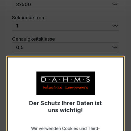
auswählen
Sekundärstrom
auswählen
Genauigkeitsklasse
auswählen
Scheinleistung (VA)
Auswahl zurücksetzen
Der Schutz Ihrer Daten ist
Art. Nr.:
47795
uns wichtig!
Anfrage schriftlich
Wir verwenden Cookies und Third-