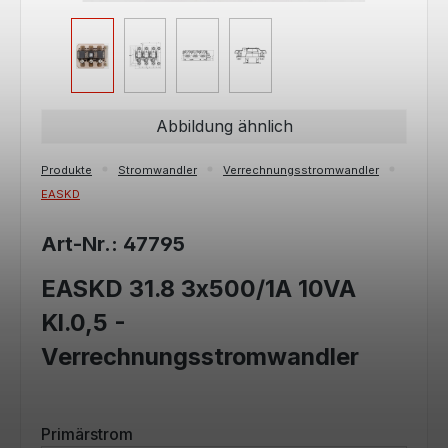
Abbildung ähnlich
Produkte
Stromwandler
Verrechnungsstromwandler
EASKD
Art-Nr.: 47795
EASKD 31.8 3x500/1A 10VA
Kl.0,5 -
Verrechnungsstromwandler
auswählen
Primärstrom