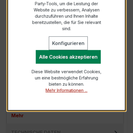
Party-Tools, um die Leistung der
Zur Sammelanfrage hinzufügen
Website zu verbessern, Analysen
durchzuführen und Ihnen Inhalte
bereitzustellen, die für Sie relevant
Anfrage telefonisch
sind.
Konfigurieren
Als PDF exportieren
Alle Cookies akzeptieren
Diese Website verwendet Cookies,
um eine bestmögliche Erfahrung
BESCHREIBUNG
bieten zu können.
Mehr Informationen ...
Der EASKD 31.8 3x500/1A 10VA Kl.0,5 ist ein
kompakter, hochpräziser Niederspannungs-
Verrechnungsstromwandler der bewährten E…
Mehr
TECHNISCHE DATEN