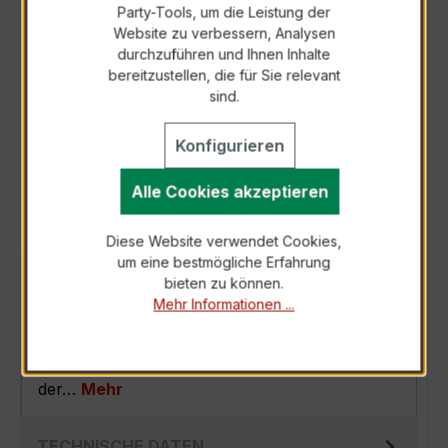
Party-Tools, um die Leistung der
Zur Sammelanfrage hinzufügen
Website zu verbessern, Analysen
durchzuführen und Ihnen Inhalte
bereitzustellen, die für Sie relevant
Anfrage telefonisch
sind.
Konfigurieren
Als PDF exportieren
Alle Cookies akzeptieren
Diese Website verwendet Cookies,
um eine bestmögliche Erfahrung
BESCHREIBUNG
bieten zu können.
Mehr Informationen ...
Der Verrechnungsstromwandler EASKD 31.8
3x400/5A 5VA Kl.0,5s ist ein kompakter,
hochpräziser Niederspannungs-Messwandler
der…
Mehr
TECHNISCHE DATEN