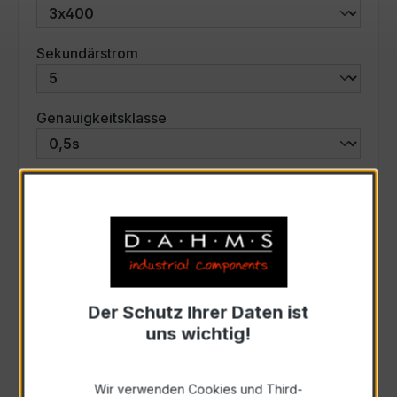
auswählen
Sekundärstrom
auswählen
Genauigkeitsklasse
auswählen
Scheinleistung (VA)
Auswahl zurücksetzen
Der Schutz Ihrer Daten ist
Art. Nr.:
47630
uns wichtig!
Anfrage schriftlich
Wir verwenden Cookies und Third-