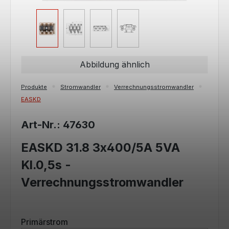
Abbildung ähnlich
Produkte
Stromwandler
Verrechnungsstromwandler
EASKD
Art-Nr.: 47630
EASKD 31.8 3x400/5A 5VA
Kl.0,5s -
Verrechnungsstromwandler
auswählen
Primärstrom