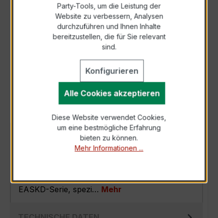
Party-Tools, um die Leistung der
Zur Sammelanfrage hinzufügen
Website zu verbessern, Analysen
durchzuführen und Ihnen Inhalte
bereitzustellen, die für Sie relevant
Anfrage telefonisch
sind.
Konfigurieren
Als PDF exportieren
Alle Cookies akzeptieren
Diese Website verwendet Cookies,
um eine bestmögliche Erfahrung
BESCHREIBUNG
bieten zu können.
Mehr Informationen ...
Der EASKD 31.8 3x400/5A 5VA Kl.0,5 ist ein
kompakter, hochpräziser
Verrechnungsstromwandler der bewährten
EASKD-Serie, spezi…
Mehr
TECHNISCHE DATEN