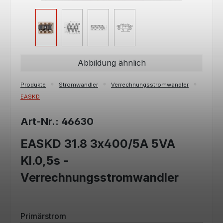
Abbildung ähnlich
Produkte
Stromwandler
Verrechnungsstromwandler
EASKD
Art-Nr.: 46630
EASKD 31.8 3x400/5A 5VA
Kl.0,5s -
Verrechnungsstromwandler
auswählen
Primärstrom