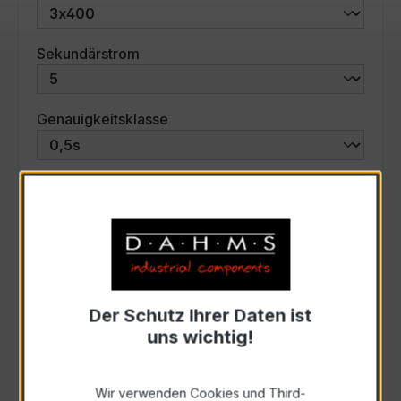
auswählen
Sekundärstrom
auswählen
Genauigkeitsklasse
auswählen
Scheinleistung (VA)
Auswahl zurücksetzen
Der Schutz Ihrer Daten ist
Art. Nr.:
46630
uns wichtig!
Anfrage schriftlich
Wir verwenden Cookies und Third-