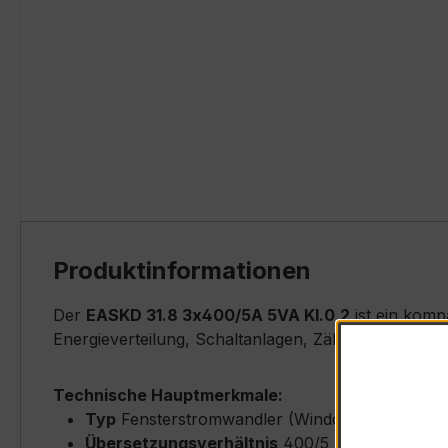
Produktinformationen
Der
EASKD 31.8 3x400/5A 5VA Kl.0,2
ist ein komp
Energieverteilung, Schaltanlagen, Zählerfeldern u
Technische Hauptmerkmale:
Typ
Fensterstromwandler (Window-Type) – EA
Übersetzungsverhältnis
400/5 A (Primärnenn