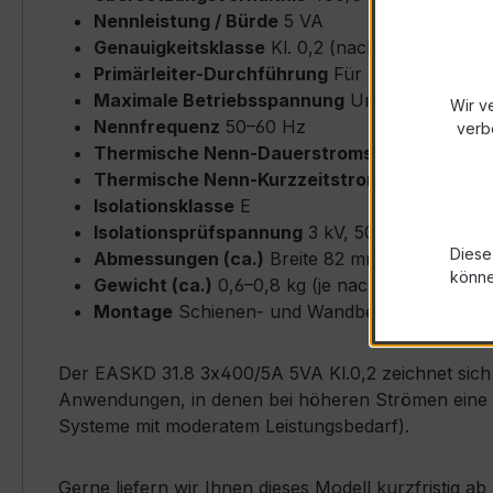
Nennleistung / Bürde
5 VA
Genauigkeitsklasse
Kl. 0,2 (nach IEC/EN 6186
Primärleiter-Durchführung
Für Rundleiter bi
Maximale Betriebsspannung
Um ≤ 0,72 kV
Wir v
Nennfrequenz
50–60 Hz
verb
Thermische Nenn-Dauerstromstärke
Icth = 
Thermische Nenn-Kurzzeitstromstärke
Ith = 
Isolationsklasse
E
Isolationsprüfspannung
3 kV, 50 Hz, 1 min
Diese
Abmessungen (ca.)
Breite 82 mm × Höhe 82 
könn
Gewicht (ca.)
0,6–0,8 kg (je nach Ausführung)
Montage
Schienen- und Wandbefestigung mögli
Der EASKD 31.8 3x400/5A 5VA Kl.0,2 zeichnet sich d
Anwendungen, in denen bei höheren Strömen eine pr
Systeme mit moderatem Leistungsbedarf).
Gerne liefern wir Ihnen dieses Modell kurzfristig 