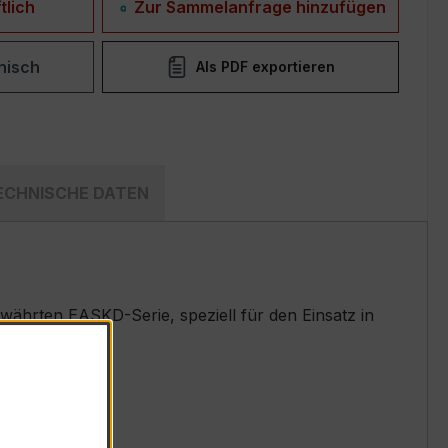
tlich
Zur Sammelanfrage hinzufügen
nisch
Als PDF exportieren
ECHNISCHE DATEN
ährten EASKD-Serie, speziell für den Einsatz in
t.
asensysteme)