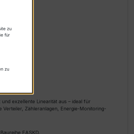
ite zu
e für
en zu
d exzellente Linearität aus – ideal für
Verteiler, Zähleranlagen, Energie-Monitoring-
er Baureihe EASKD.