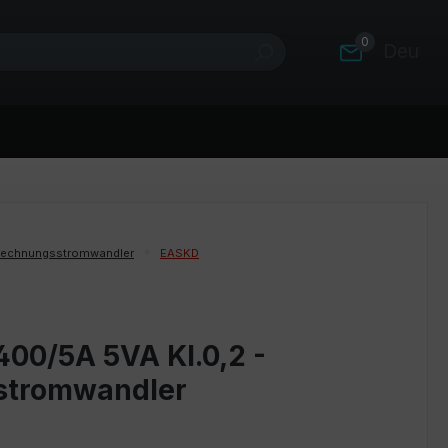
0
Deutsc
rechnungsstromwandler
EASKD
400/5A 5VA Kl.0,2 -
stromwandler