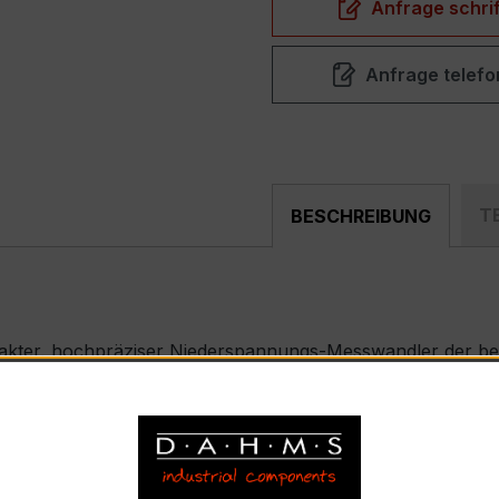
Anfrage schrif
Anfrage telefo
T
BESCHREIBUNG
akter, hochpräziser Niederspannungs-Messwandler der bew
nd industriellen Mess- und Überwachungssystemen entwickel
SKD 31.8
strom 400 A, Sekundärnennstrom 5 A; 3-fach für Dreiph