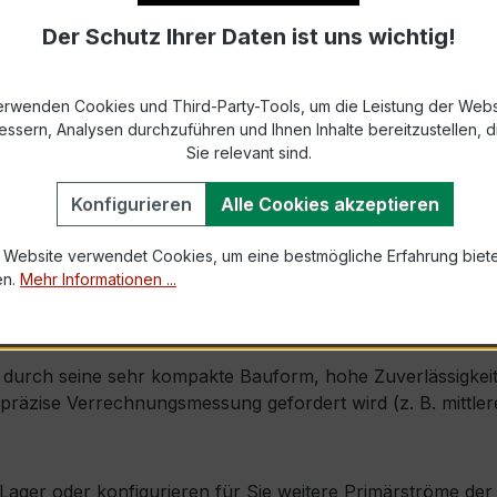
Der Schutz Ihrer Daten ist uns wichtig!
9-2 bzw. DIN EN 61869-2)
s max. Ø 31 mm (Fensterdurchführung)
erwenden Cookies und Third-Party-Tools, um die Leistung der Webs
essern, Analysen durchzuführen und Ihnen Inhalte bereitzustellen, di
1,2 × Ipr (Dauerstrom 1,2 × Primärnennstrom)
Sie relevant sind.
120 × Ipr, 1 s
Konfigurieren
Alle Cookies akzeptieren
 Website verwendet Cookies, um eine bestmögliche Erfahrung biet
mm × Tiefe 52 mm
en.
Mehr Informationen ...
ch, inkl. Isolierschutzkappe
urch seine sehr kompakte Bauform, hohe Zuverlässigkeit un
äzise Verrechnungsmessung gefordert wird (z. B. mittlere 
ab Lager oder konfigurieren für Sie weitere Primärströme d