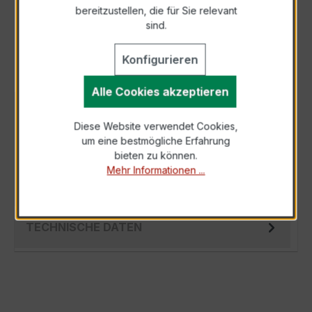
bereitzustellen, die für Sie relevant
Als PDF exportieren
sind.
Konfigurieren
Alle Cookies akzeptieren
BESCHREIBUNG
Diese Website verwendet Cookies,
Der Ringkernstromwandler EASKD 31.8
um eine bestmögliche Erfahrung
3x400/5A 2,5VA Kl.0,5s ist ein kompakter,
bieten zu können.
hochpräziser Niederspannungs-Messwandler
Mehr Informationen ...
der b…
Mehr
TECHNISCHE DATEN