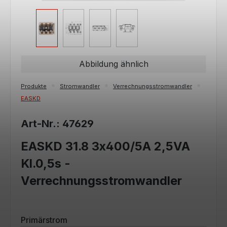
Abbildung ähnlich
Produkte
Stromwandler
Verrechnungsstromwandler
EASKD
Art-Nr.: 47629
EASKD 31.8 3x400/5A 2,5VA
Kl.0,5s -
Verrechnungsstromwandler
auswählen
Primärstrom