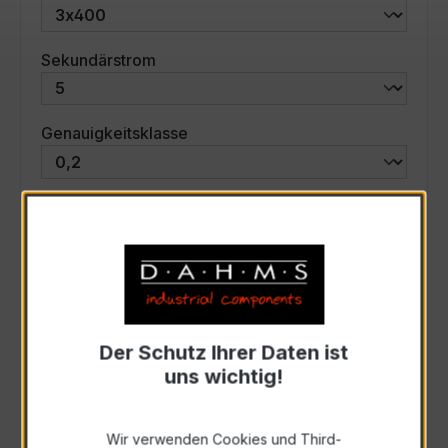
auswählen
Sekundärstrom
auswählen
Genauigkeitsklasse
auswählen
Scheinleistung (VA)
Auswahl zurücksetzen
Der Schutz Ihrer Daten ist
Art. Nr.:
47539
uns wichtig!
Anfrage schriftlich
Wir verwenden Cookies und Third-