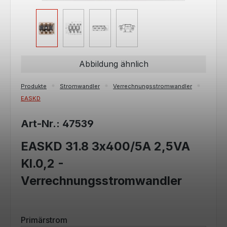
Abbildung ähnlich
Produkte
Stromwandler
Verrechnungsstromwandler
EASKD
Art-Nr.: 47539
EASKD 31.8 3x400/5A 2,5VA
Kl.0,2 -
Verrechnungsstromwandler
auswählen
Primärstrom