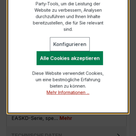
Party-Tools, um die Leistung der
Zur Sammelanfrage hinzufügen
Website zu verbessern, Analysen
durchzuführen und Ihnen Inhalte
bereitzustellen, die für Sie relevant
Anfrage telefonisch
sind.
Konfigurieren
Als PDF exportieren
Alle Cookies akzeptieren
Diese Website verwendet Cookies,
um eine bestmögliche Erfahrung
BESCHREIBUNG
bieten zu können.
Mehr Informationen ...
Der EASKD 31.8 3x400/5A 2,5VA Kl.0,2 ist ein
kompakter, hochpräziser
Verrechnungsstromwandler der bewährten
EASKD-Serie, spe…
Mehr
TECHNISCHE DATEN