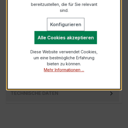
bereitzustellen, die für Sie relevant
Als PDF exportieren
sind.
Konfigurieren
Alle Cookies akzeptieren
BESCHREIBUNG
Diese Website verwendet Cookies,
Der EASKD 31.8 3x400/5A 15VA Kl.0,5s ist ein
um eine bestmögliche Erfahrung
kompakter, hochpräziser Niederspannungs-
bieten zu können.
Verrechnungsstromwandler der bewährten…
Mehr Informationen ...
Mehr
TECHNISCHE DATEN