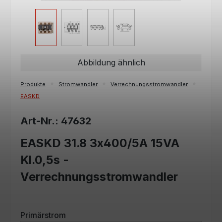
Abbildung ähnlich
Produkte
Stromwandler
Verrechnungsstromwandler
EASKD
Art-Nr.: 47632
EASKD 31.8 3x400/5A 15VA
Kl.0,5s -
Verrechnungsstromwandler
auswählen
Primärstrom