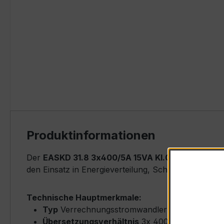
Produktinformationen
Der
EASKD 31.8 3x400/5A 15VA Kl.0,5s
ist ein ko
den Einsatz in Energieverteilung, Schaltanlagen, Z
Technische Hauptmerkmale:
Typ
Verrechnungsstromwandler (Fenster-Typ)
Übersetzungsverhältnis
3x 400/5 A (Primärn