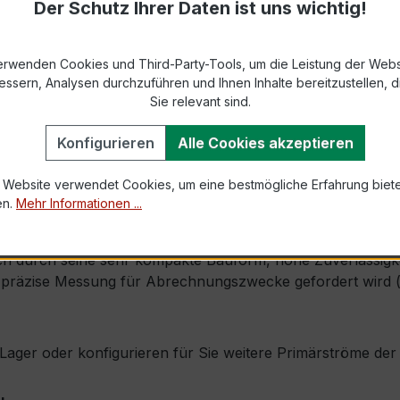
Der Schutz Ihrer Daten ist uns wichtig!
9-2 bzw. DIN EN 61869-2)
s max. Ø 31 mm (Kabeldurchführung)
erwenden Cookies und Third-Party-Tools, um die Leistung der Webs
essern, Analysen durchzuführen und Ihnen Inhalte bereitzustellen, di
Sie relevant sind.
1,0 × Ipr (Dauerstrom 1 × Primärnennstrom)
Konfigurieren
Alle Cookies akzeptieren
60 × Ipr, 1 s
 Website verwendet Cookies, um eine bestmögliche Erfahrung biet
en.
Mehr Informationen ...
, inkl. Isolierschutzkappe
 durch seine sehr kompakte Bauform, hohe Zuverlässigkeit 
präzise Messung für Abrechnungszwecke gefordert wird (z.
ab Lager oder konfigurieren für Sie weitere Primärströme d