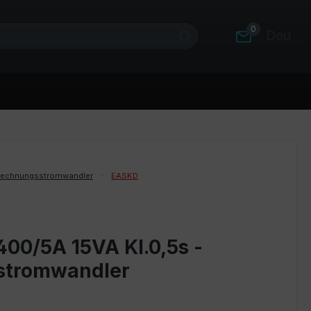
0
Deutsc
rechnungsstromwandler
EASKD
400/5A 15VA Kl.0,5s -
stromwandler