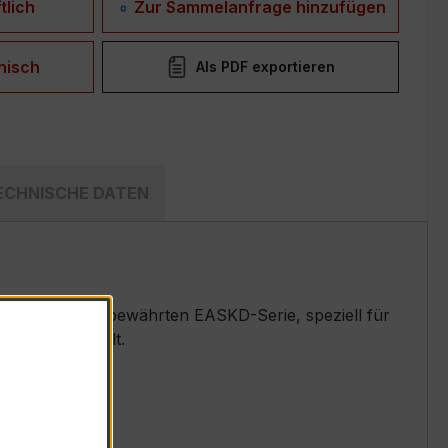
tlich
Zur Sammelanfrage hinzufügen
nisch
Als PDF exportieren
ECHNISCHE DATEN
mwandler der bewährten EASKD-Serie, speziell für
emen entwickelt.