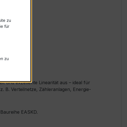
ite zu
e für
en zu
und exzellente Linearität aus – ideal für
 B. Verteilnetze, Zähleranlagen, Energie-
er Baureihe EASKD.