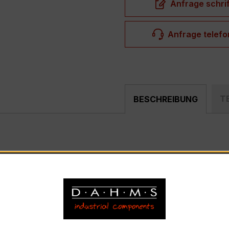
Anfrage schrif
Anfrage telefo
T
BESCHREIBUNG
mpakter, hochpräziser Niederspannungs-Verrechnungsstro
ählerfeldern und industriellen Mess- und Überwachungssyst
 – EASKD 31.8
ennstrom 400 A, Sekundärnennstrom 5 A)