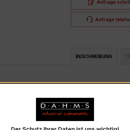
Anfrage schrif
Anfrage telefo
T
BESCHREIBUNG
mpakter, hochpräziser Verrechnungsstromwandler der bewäh
nd industriellen Mess- und Überwachungssystemen entwickel
 – EASKD 31.8
strom 400 A, Sekundärnennstrom 5 A)
Der Schutz Ihrer Daten ist uns wichtig!