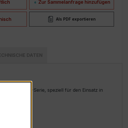
tlich
Zur Sammelanfrage hinzufügen
nisch
Als PDF exportieren
ECHNISCHE DATEN
rten EASKD-Serie, speziell für den Einsatz in
t.