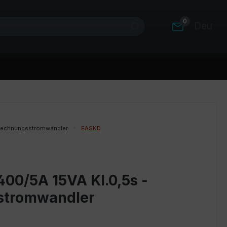
0
Deutsc
rechnungsstromwandler
EASKD
400/5A 15VA Kl.0,5s -
stromwandler