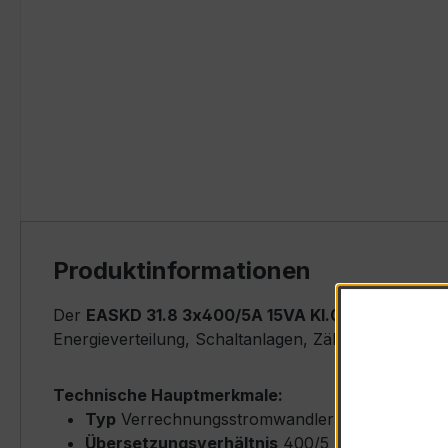
Produktinformationen
Der
EASKD 31.8 3x400/5A 15VA Kl.0,5s
ist ein ko
Energieverteilung, Schaltanlagen, Zählerfeldern u
Technische Hauptmerkmale:
Typ
Verrechnungsstromwandler (Busbar-Type)
Übersetzungsverhältnis
400/5 A (Primärnenn