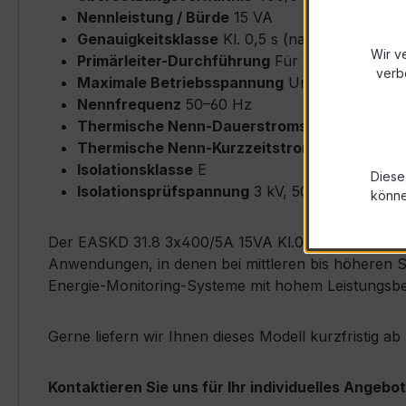
Nennleistung / Bürde
15 VA
Genauigkeitsklasse
Kl. 0,5 s (nach IEC/EN 61
Wir v
Primärleiter-Durchführung
Für Flachleiter bi
verb
Maximale Betriebsspannung
Um ≤ 0,72 kV
Nennfrequenz
50–60 Hz
Thermische Nenn-Dauerstromstärke
Icth = 
Thermische Nenn-Kurzzeitstromstärke
Ith = 
Isolationsklasse
E
Diese
Isolationsprüfspannung
3 kV, 50 Hz, 1 min
könn
Der EASKD 31.8 3x400/5A 15VA Kl.0,5s zeichnet sich
Anwendungen, in denen bei mittleren bis höheren S
Energie-Monitoring-Systeme mit hohem Leistungsbe
Gerne liefern wir Ihnen dieses Modell kurzfristig 
Kontaktieren Sie uns für Ihr individuelles Angebot