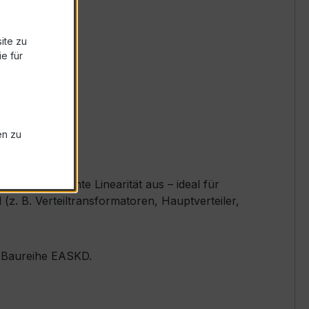
ite zu
e für
en zu
und exzellente Linearität aus – ideal für
. B. Verteiltransformatoren, Hauptverteiler,
er Baureihe EASKD.