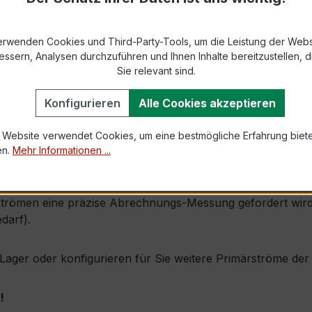
869-2 bzw. DIN EN 61869-2)
erwenden Cookies und Third-Party-Tools, um die Leistung der Webs
s 31 × 8 mm (Busbar-Durchführung)
essern, Analysen durchzuführen und Ihnen Inhalte bereitzustellen, di
Sie relevant sind.
1,0 × Ipr (Dauerstrom 1 × Primärnennstrom)
Konfigurieren
Alle Cookies akzeptieren
60 × Ipr, 1 s
 Website verwendet Cookies, um eine bestmögliche Erfahrung biet
en.
Mehr Informationen ...
 durch seine sehr kompakte Bauform, hohe Zuverlässigkeit 
trömen eine präzise Abrechnungs-Messung gefordert wird (z
darf).
ab Lager oder konfigurieren für Sie weitere Primärströme d
!