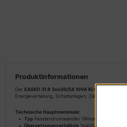
Produktinformationen
Der
EASKD 31.8 3x400/5A 10VA Kl.0,5s
ist ein ko
Energieverteilung, Schaltanlagen, Zählerfeldern u
Technische Hauptmerkmale:
Typ
Fensterstromwandler (Window-Type) – EA
Übersetzungsverhältnis
3x400/5 A (Primärne