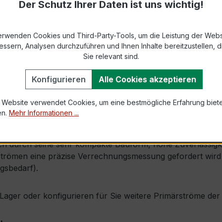
Der Schutz Ihrer Daten ist uns wichtig!
869-2 bzw. DIN EN 61869-2)
s max. Ø 31 mm (Fensterdurchführung)
erwenden Cookies und Third-Party-Tools, um die Leistung der Webs
essern, Analysen durchzuführen und Ihnen Inhalte bereitzustellen, di
Sie relevant sind.
1,0 × Ipr (Dauerstrom 1 × Primärnennstrom)
Konfigurieren
Alle Cookies akzeptieren
60 × Ipr, 1 s
 Website verwendet Cookies, um eine bestmögliche Erfahrung biet
en.
Mehr Informationen ...
, inkl. Isolierschutzkappe
 durch seine sehr kompakte Bauform, hohe Zuverlässigkeit 
trömen eine präzise Verrechnungsmessung gefordert wird (
gsbedarf).
ab Lager oder konfigurieren für Sie weitere Primärströme d