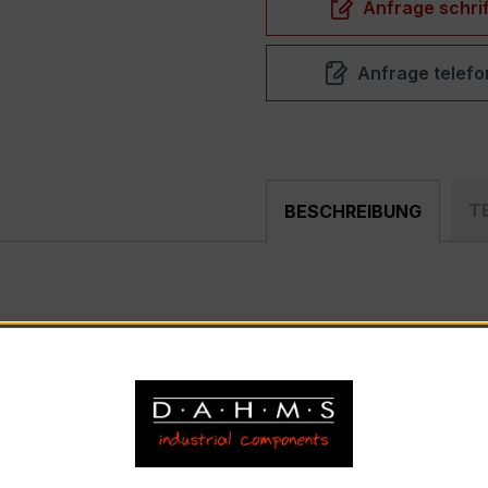
Anfrage schrif
Anfrage telefo
T
BESCHREIBUNG
mpakter, hochpräziser Niederspannungs-Messwandler der b
nd industriellen Mess- und Überwachungssystemen entwickel
SKD 31.8
nnstrom 400 A, Sekundärnennstrom 5 A)