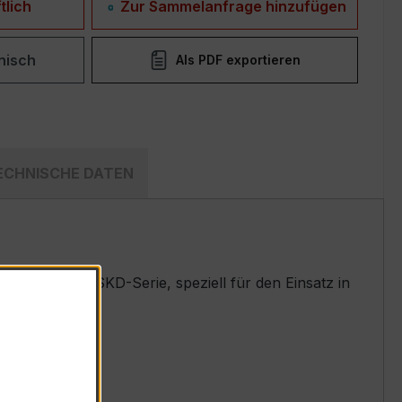
tlich
Zur Sammelanfrage hinzufügen
nisch
Als PDF exportieren
ECHNISCHE DATEN
ewährten EASKD-Serie, speziell für den Einsatz in
t.