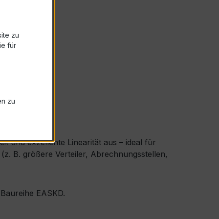
ite zu
e für
en zu
und exzellente Linearität aus – ideal für
z. B. größere Verteiler, Abrechnungsstellen,
er Baureihe EASKD.