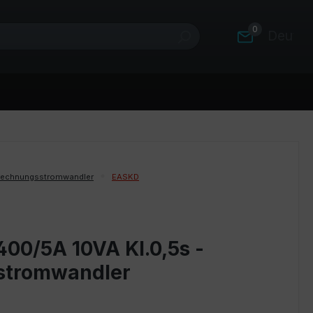
0
Deutsc
rechnungsstromwandler
EASKD
400/5A 10VA Kl.0,5s -
stromwandler