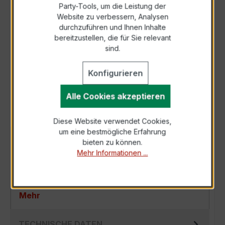
Party-Tools, um die Leistung der
Zur Sammelanfrage hinzufügen
Website zu verbessern, Analysen
durchzuführen und Ihnen Inhalte
bereitzustellen, die für Sie relevant
Anfrage telefonisch
sind.
Konfigurieren
Als PDF exportieren
Alle Cookies akzeptieren
Diese Website verwendet Cookies,
um eine bestmögliche Erfahrung
BESCHREIBUNG
bieten zu können.
Mehr Informationen ...
Der EASKD 31.8 3x400/1A 2,5VA Kl.0,5 ist ein
kompakter, hochpräziser Niederspannungs-
Verrechnungsstromwandler der bewährten…
Mehr
TECHNISCHE DATEN