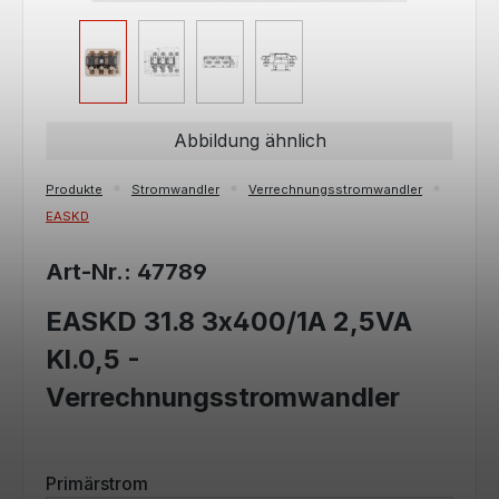
Abbildung ähnlich
Produkte
Stromwandler
Verrechnungsstromwandler
EASKD
Art-Nr.: 47789
EASKD 31.8 3x400/1A 2,5VA
Kl.0,5 -
Verrechnungsstromwandler
auswählen
Primärstrom