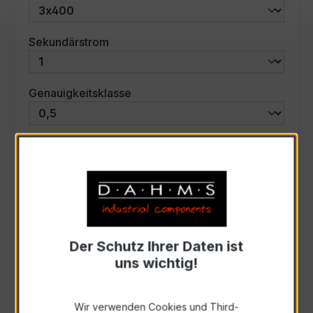
auswählen
Sekundärstrom
auswählen
Genauigkeitsklasse
auswählen
Scheinleistung (VA)
Auswahl zurücksetzen
Der Schutz Ihrer Daten ist
Art. Nr.:
47789
uns wichtig!
Anfrage schriftlich
Wir verwenden Cookies und Third-