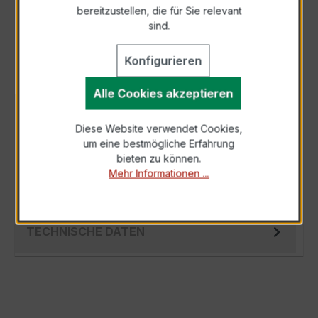
bereitzustellen, die für Sie relevant
Als PDF exportieren
sind.
Konfigurieren
Alle Cookies akzeptieren
BESCHREIBUNG
Diese Website verwendet Cookies,
Der EASKD 31.8 3x400/1A 2,5VA Kl.0,2 ist ein
um eine bestmögliche Erfahrung
kompakter, hochpräziser
bieten zu können.
Verrechnungsstromwandler der bewährten
Mehr Informationen ...
EASKD-Serie, spe…
Mehr
TECHNISCHE DATEN