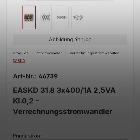
Abbildung ähnlich
Produkte
Stromwandler
Verrechnungsstromwandler
EASKD
Art-Nr.: 46739
EASKD 31.8 3x400/1A 2,5VA
Kl.0,2 -
Verrechnungsstromwandler
auswählen
Primärstrom