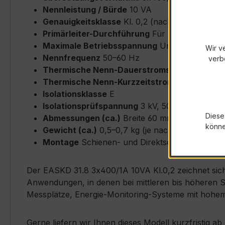
Nennleistung / Bürde
10 VA
Genauigkeitsklasse
Kl. 0,2 (nach IEC/EN 6186
Primärleiter-Durchführung
Für Busbar/Schien
Maximale Betriebsspannung
Um ≤ 0,72 kV
Wir v
Nennfrequenz
50–60 Hz
verb
Thermische Nenn-Dauerstromstärke
Icth = 
Thermische Nenn-Kurzzeitstromstärke
Ith = 
Isolationsklasse
E
Isolationsprüfspannung
3 kV, 50 Hz, 1 min
Diese
Abmessungen (ca.)
Breite 60 mm × Höhe 45 
könn
Gewicht (ca.)
0,5–0,7 kg (je nach Ausführung)
Montage
Schienen- und Direktschienenbefestig
Der EASKD 31.8 3x400/1A 10VA Kl.0,2 zeichnet sich 
Anwendungen, in denen bei mittleren bis höheren S
Messplätze, Energie-Monitoring-Systeme mit hohem
Gerne liefern wir Ihnen dieses Modell kurzfristig 