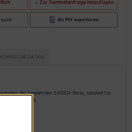
tlich
Zur Sammelanfrage hinzufügen
nisch
Als PDF exportieren
ECHNISCHE DATEN
andler der bewährten EASKD-Serie, speziell für
emen entwickelt.