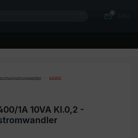
0
Deutsc
rechnungsstromwandler
EASKD
00/1A 10VA Kl.0,2 -
stromwandler