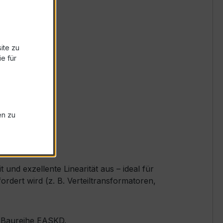
ite zu
e für
en zu
nd exzellente Linearität aus – ideal für
ert wird (z. B. Verteiltransformatoren,
er Baureihe EASKD.