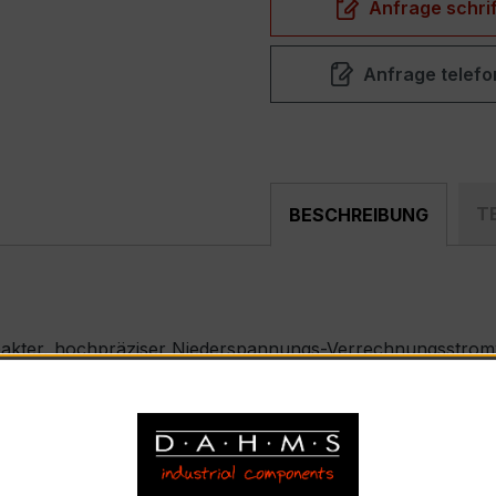
Anfrage schrif
Anfrage telefo
T
BESCHREIBUNG
pakter, hochpräziser Niederspannungs-Verrechnungsstromw
ählerfeldern und industriellen Mess- und Überwachungssyst
enenmontage) – EASKD 31.8
nnstrom 400 A pro Phase, Sekundärnennstrom 1 A)