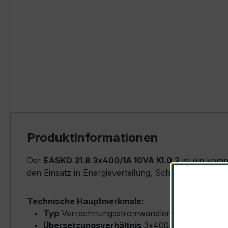
Produktinformationen
Der
EASKD 31.8 3x400/1A 10VA Kl.0,2
ist ein kom
den Einsatz in Energieverteilung, Schaltanlagen, Z
Technische Hauptmerkmale:
Typ
Verrechnungsstromwandler (Busbar/Schi
Übersetzungsverhältnis
3x400/1 A (Primärne