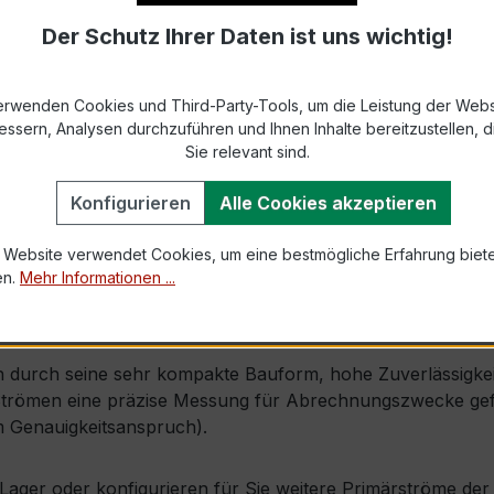
Der Schutz Ihrer Daten ist uns wichtig!
9-2 bzw. DIN EN 61869-2)
e bis 31 mm Höhe × 8 mm Breite
erwenden Cookies und Third-Party-Tools, um die Leistung der Webs
essern, Analysen durchzuführen und Ihnen Inhalte bereitzustellen, di
1,0 × Ipr (Dauerstrom 1 × Primärnennstrom)
Sie relevant sind.
100 × Ipr, 1 s
Konfigurieren
Alle Cookies akzeptieren
 Website verwendet Cookies, um eine bestmögliche Erfahrung biet
mm × Tiefe 35 mm
en.
Mehr Informationen ...
ung möglich, inkl. Isolierschutzkappe
durch seine sehr kompakte Bauform, hohe Zuverlässigkeit u
trömen eine präzise Messung für Abrechnungszwecke geford
 Genauigkeitsanspruch).
ab Lager oder konfigurieren für Sie weitere Primärströme d