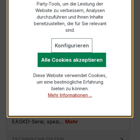
Party-Tools, um die Leistung der
Zur Sammelanfrage hinzufügen
Website zu verbessern, Analysen
durchzuführen und Ihnen Inhalte
bereitzustellen, die für Sie relevant
Anfrage telefonisch
sind.
Konfigurieren
Als PDF exportieren
Alle Cookies akzeptieren
Diese Website verwendet Cookies,
um eine bestmögliche Erfahrung
BESCHREIBUNG
bieten zu können.
Mehr Informationen ...
Der EASKD 31.8 3x300/5A 5VA Kl.0,2 ist ein
kompakter, hochpräziser
Verrechnungsstromwandler der bewährten
EASKD-Serie, spezi…
Mehr
TECHNISCHE DATEN