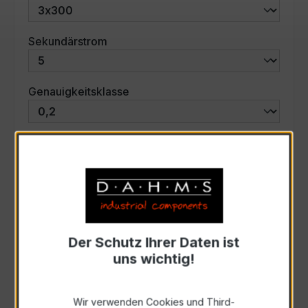
auswählen
Sekundärstrom
auswählen
Genauigkeitsklasse
auswählen
Scheinleistung (VA)
Auswahl zurücksetzen
Der Schutz Ihrer Daten ist
Art. Nr.:
47536
uns wichtig!
Anfrage schriftlich
Wir verwenden Cookies und Third-