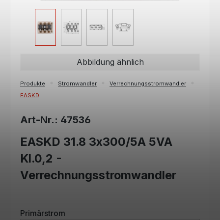
Abbildung ähnlich
Produkte
Stromwandler
Verrechnungsstromwandler
EASKD
Art-Nr.: 47536
EASKD 31.8 3x300/5A 5VA
Kl.0,2 -
Verrechnungsstromwandler
auswählen
Primärstrom