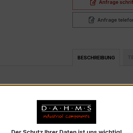
Anfrage schrif
Anfrage telefo
T
BESCHREIBUNG
0/5A 2,5VA Kl.0,5
ist ein kompakter, hochpräziser Nie
g, Schaltanlagen, Zählerfeldern und industriellen Mess- u
yp) – EASKD 31.8
nnstrom 300 A pro Phase, Sekundärnennstrom 5 A)
Der Schutz Ihrer Daten ist uns wichtig!