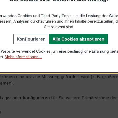
9-2 bzw. DIN EN 61869-2)
erwenden Cookies und Third-Party-Tools, um die Leistung der Webs
s max. 31 × 8 mm
essern, Analysen durchzuführen und Ihnen Inhalte bereitzustellen, di
Sie relevant sind.
1,0 × Ipr (Dauerstrom 1 × Primärnennstrom)
Konfigurieren
Alle Cookies akzeptieren
100 × Ipr, 1 s
 Website verwendet Cookies, um eine bestmögliche Erfahrung biet
en.
Mehr Informationen ...
 durch seine sehr kompakte Bauform, hohe Zuverlässigkeit 
trömen eine präzise Messung gefordert wird (z. B. größere
temen).
ab Lager oder konfigurieren für Sie weitere Primärströme d
!