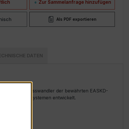
tlich
Zur Sammelanfrage hinzufügen
nisch
Als PDF exportieren
ECHNISCHE DATEN
derspannungs-Messwandler der bewährten EASKD-
nd Überwachungssystemen entwickelt.