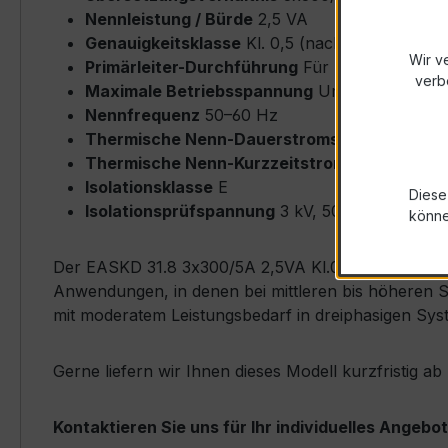
Nennleistung / Bürde
2,5 VA
Genauigkeitsklasse
Kl. 0,5 (nach IEC/EN 6186
Wir v
Primärleiter-Durchführung
Für Flachleiter bi
verb
Maximale Betriebsspannung
Um ≤ 0,72 kV
Nennfrequenz
50–60 Hz
Thermische Nenn-Dauerstromstärke
Icth = 
Thermische Nenn-Kurzzeitstromstärke
Ith = 
Isolationsklasse
E
Diese
Isolationsprüfspannung
3 kV, 50 Hz, 1 min
könn
Der EASKD 31.8 3x300/5A 2,5VA Kl.0,5 zeichnet sich
Anwendungen, in denen bei mittleren bis höheren S
mit moderatem Leistungsbedarf in dreiphasigen Sys
Gerne liefern wir Ihnen dieses Modell kurzfristig 
Kontaktieren Sie uns für Ihr individuelles Angebot