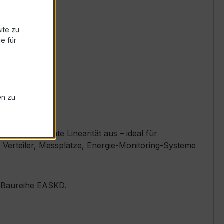
ite zu
e für
en zu
und exzellente Linearität aus – ideal für
 Verteiler, Messplätze, Energie-Monitoring-Systeme
er Baureihe EASKD.