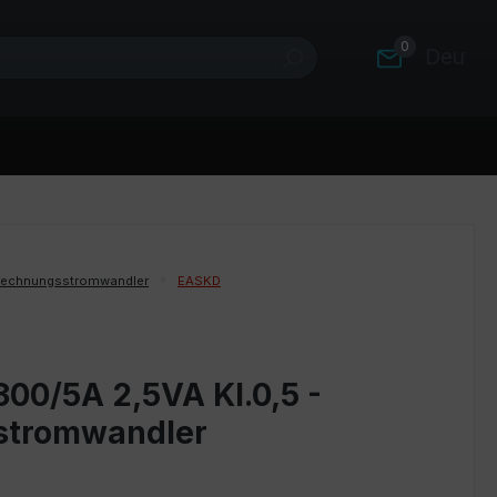
0
Deutsc
rechnungsstromwandler
EASKD
00/5A 2,5VA Kl.0,5 -
stromwandler