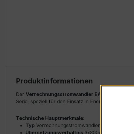
Produktinformationen
Der
Verrechnungsstromwandler EASKD 31.8 3x30
Serie, speziell für den Einsatz in Energieverteilun
Technische Hauptmerkmale:
Typ
Verrechnungsstromwandler (Flachleiter-T
Übersetzungsverhältnis
3x300/5 A (Primärne