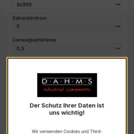
auswählen
Sekundärstrom
auswählen
Genauigkeitsklasse
auswählen
Scheinleistung (VA)
Auswahl zurücksetzen
Der Schutz Ihrer Daten ist
Art. Nr.:
46588
uns wichtig!
Anfrage schriftlich
Wir verwenden Cookies und Third-