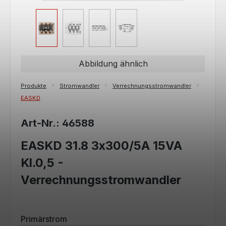
Abbildung ähnlich
Produkte
Stromwandler
Verrechnungsstromwandler
EASKD
Art-Nr.: 46588
EASKD 31.8 3x300/5A 15VA
Kl.0,5 -
Verrechnungsstromwandler
auswählen
Primärstrom