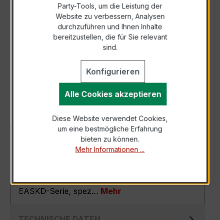
Party-Tools, um die Leistung der
Zur Sammelanfrage hinzufügen
Website zu verbessern, Analysen
durchzuführen und Ihnen Inhalte
bereitzustellen, die für Sie relevant
Anfrage telefonisch
sind.
Konfigurieren
Als PDF exportieren
Alle Cookies akzeptieren
Diese Website verwendet Cookies,
um eine bestmögliche Erfahrung
BESCHREIBUNG
bieten zu können.
Mehr Informationen ...
Der EASKD 31.8 3x300/5A 15VA Kl.0,5 ist ein
kompakter, hochpräziser
Verrechnungsstromwandler der bewährten
EASKD-Serie, spez…
Mehr
TECHNISCHE DATEN