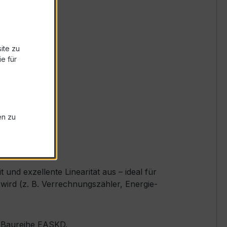
ite zu
e für
en zu
nd exzellente Linearität aus – ideal für
ird (z. B. Verrechnungszähler, Energie-
er Baureihe EASKD.