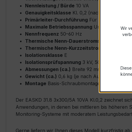
Nennleistung / Bürde
10 VA
Genauigkeitsklasse
Kl. 0,2 (nach IEC/EN 6186
Primärleiter-Durchführung
Für Rundleiter bi
Maximale Betriebsspannung
Um ≤ 0,72 kV
Wir v
Nennfrequenz
50–60 Hz
verb
Thermische Nenn-Dauerstromstärke
Icth = 
Thermische Nenn-Kurzzeitstromstärke
Ith = 
Isolationsklasse
E
Isolationsprüfspannung
3 kV, 50 Hz, 1 min
Diese
Abmessungen (ca.)
Breite 92 mm × Höhe 92 
könn
Gewicht (ca.)
0,6 kg (je nach Ausführung)
Montage
Basis-Schraubmontage möglich, inkl.
Der EASKD 31.8 3x300/5A 10VA Kl.0,2 zeichnet sich 
Anwendungen, in denen bei mittleren bis höheren 
Monitoring-Systeme mit moderatem Leistungsbedarf
Gerne liefern wir Ihnen dieses Modell kurzfristig 