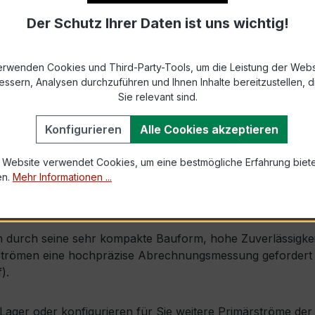
Der Schutz Ihrer Daten ist uns wichtig!
9-2 bzw. DIN EN 61869-2)
s max. Ø 31 mm (Kabeldurchführung)
erwenden Cookies und Third-Party-Tools, um die Leistung der Webs
essern, Analysen durchzuführen und Ihnen Inhalte bereitzustellen, di
1,2 × Ipr (Dauerstrom 1,2 × Primärnennstrom)
Sie relevant sind.
100 × Ipr, 1 s
Konfigurieren
Alle Cookies akzeptieren
 Website verwendet Cookies, um eine bestmögliche Erfahrung biet
mm × Tiefe 52 mm
en.
Mehr Informationen ...
 Isolierschutzkappe
durch seine sehr kompakte Bauform, hohe Zuverlässigkeit u
Strömen eine hochpräzise Abrechnungsmessung gefordert w
).
ab Lager oder konfigurieren für Sie weitere Primärströme d