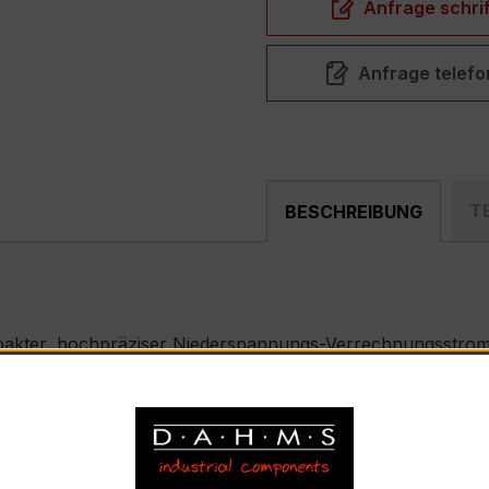
Anfrage schrif
Anfrage telefo
T
BESCHREIBUNG
pakter, hochpräziser Niederspannungs-Verrechnungsstrom
ählerfeldern und industriellen Mess- und Überwachungssyst
 – EASKD 31.8
nnstrom 300 A pro Phase, Sekundärnennstrom 5 A)