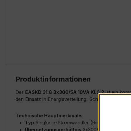
Produktinformationen
Der
EASKD 31.8 3x300/5A 10VA Kl.0,2
ist ein kom
den Einsatz in Energieverteilung, Schaltanlagen, Z
Technische Hauptmerkmale:
Typ
Ringkern-Stromwandler (Ring-Core Type)
Übersetzungsverhältnis
3x300/5 A (Primärne