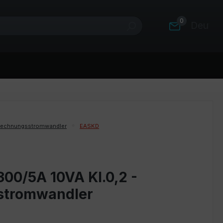
0
Deutsc
rechnungsstromwandler
EASKD
00/5A 10VA Kl.0,2 -
stromwandler