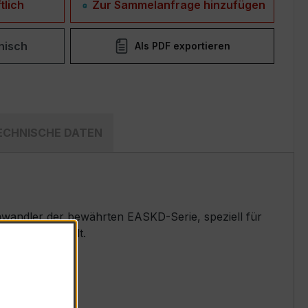
tlich
Zur Sammelanfrage hinzufügen
nisch
Als PDF exportieren
ECHNISCHE DATEN
wandler der bewährten EASKD-Serie, speziell für
emen entwickelt.