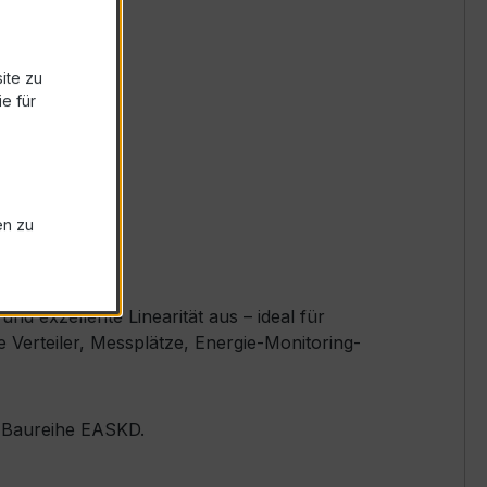
ite zu
e für
en zu
d exzellente Linearität aus – ideal für
Verteiler, Messplätze, Energie-Monitoring-
er Baureihe EASKD.