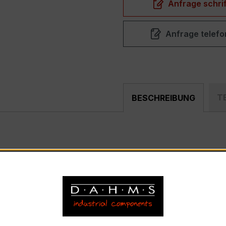
Anfrage schrif
Anfrage telefo
T
BESCHREIBUNG
0/1A 5VA Kl.0,5
ist ein kompakter, hochpräziser Niede
g, Schaltanlagen, Zählerfeldern und industriellen Mess- u
 EASKD 31.8
nnstrom 300 A pro Phase, Sekundärnennstrom 1 A)