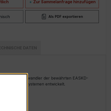
tlich
Zur Sammelanfrage hinzufügen
nisch
Als PDF exportieren
ECHNISCHE DATEN
rspannungs-Messwandler der bewährten EASKD-
nd Überwachungssystemen entwickelt.