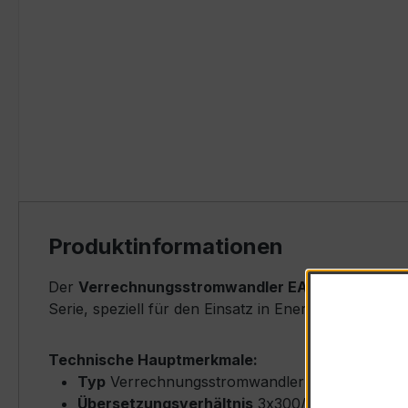
Produktinformationen
Der
Verrechnungsstromwandler EASKD 31.8 3x30
Serie, speziell für den Einsatz in Energieverteilun
Technische Hauptmerkmale:
Typ
Verrechnungsstromwandler (Block-Typ) –
Übersetzungsverhältnis
3x300/1 A (Primärne