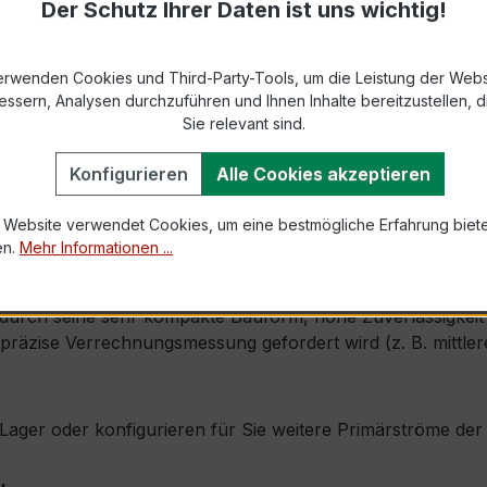
Der Schutz Ihrer Daten ist uns wichtig!
9-2 bzw. DIN EN 61869-2)
s max. Ø 31 mm (Kabeldurchführung)
erwenden Cookies und Third-Party-Tools, um die Leistung der Webs
essern, Analysen durchzuführen und Ihnen Inhalte bereitzustellen, di
Sie relevant sind.
1,0 × Ipr (Dauerstrom 1 × Primärnennstrom)
Konfigurieren
Alle Cookies akzeptieren
120 × Ipr, 1 s
 Website verwendet Cookies, um eine bestmögliche Erfahrung biet
en.
Mehr Informationen ...
, inkl. Isolierschutzkappe
urch seine sehr kompakte Bauform, hohe Zuverlässigkeit un
äzise Verrechnungsmessung gefordert wird (z. B. mittlere 
ab Lager oder konfigurieren für Sie weitere Primärströme d