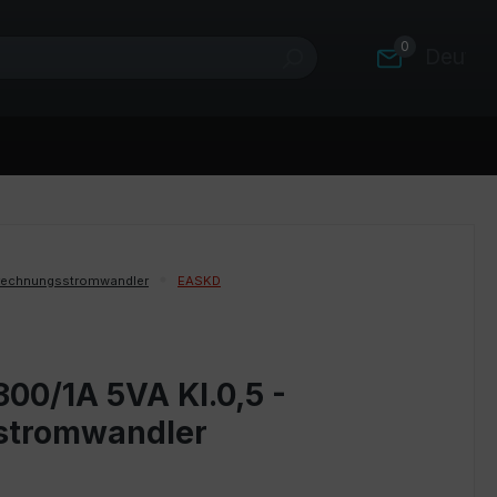
0
Deutsc
rechnungsstromwandler
EASKD
00/1A 5VA Kl.0,5 -
stromwandler