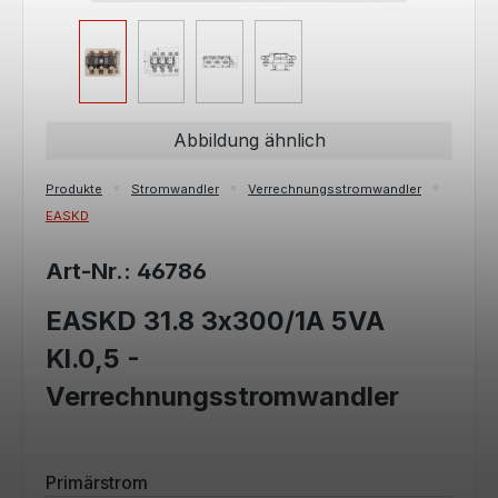
Abbildung ähnlich
Produkte
Stromwandler
Verrechnungsstromwandler
EASKD
Art-Nr.: 46786
EASKD 31.8 3x300/1A 5VA
Kl.0,5 -
Verrechnungsstromwandler
auswählen
Primärstrom