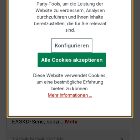
Party-Tools, um die Leistung der
Zur Sammelanfrage hinzufügen
Website zu verbessern, Analysen
durchzuführen und Ihnen Inhalte
bereitzustellen, die für Sie relevant
Anfrage telefonisch
sind.
Konfigurieren
Als PDF exportieren
Alle Cookies akzeptieren
Diese Website verwendet Cookies,
um eine bestmögliche Erfahrung
BESCHREIBUNG
bieten zu können.
Mehr Informationen ...
Der EASKD 31.8 3x300/1A 5VA Kl.0,5 ist ein
kompakter, hochpräziser
Verrechnungsstromwandler der bewährten
EASKD-Serie, spezi…
Mehr
TECHNISCHE DATEN