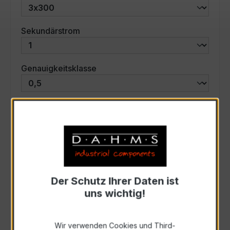
auswählen
Sekundärstrom
auswählen
Genauigkeitsklasse
auswählen
Scheinleistung (VA)
Auswahl zurücksetzen
Der Schutz Ihrer Daten ist
Art. Nr.:
46786
uns wichtig!
Anfrage schriftlich
Wir verwenden Cookies und Third-