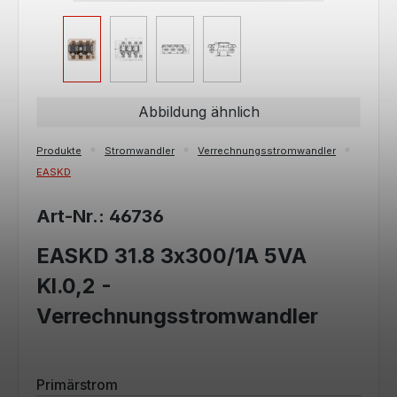
Abbildung ähnlich
Produkte
Stromwandler
Verrechnungsstromwandler
EASKD
Art-Nr.: 46736
EASKD 31.8 3x300/1A 5VA
Kl.0,2 -
Verrechnungsstromwandler
auswählen
Primärstrom