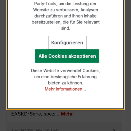
Party-Tools, um die Leistung der
Zur Sammelanfrage hinzufügen
Website zu verbessern, Analysen
durchzuführen und Ihnen Inhalte
bereitzustellen, die für Sie relevant
Anfrage telefonisch
sind.
Konfigurieren
Als PDF exportieren
Alle Cookies akzeptieren
Diese Website verwendet Cookies,
um eine bestmögliche Erfahrung
BESCHREIBUNG
bieten zu können.
Mehr Informationen ...
Der EASKD 31.8 3x300/1A 5VA Kl.0,2 ist ein
kompakter, hochpräziser
Verrechnungsstromwandler der bewährten
EASKD-Serie, spezi…
Mehr
TECHNISCHE DATEN