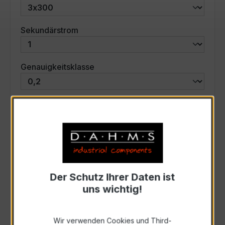
auswählen
Sekundärstrom
auswählen
Genauigkeitsklasse
auswählen
Scheinleistung (VA)
Auswahl zurücksetzen
Der Schutz Ihrer Daten ist
Art. Nr.:
46736
uns wichtig!
Anfrage schriftlich
Wir verwenden Cookies und Third-