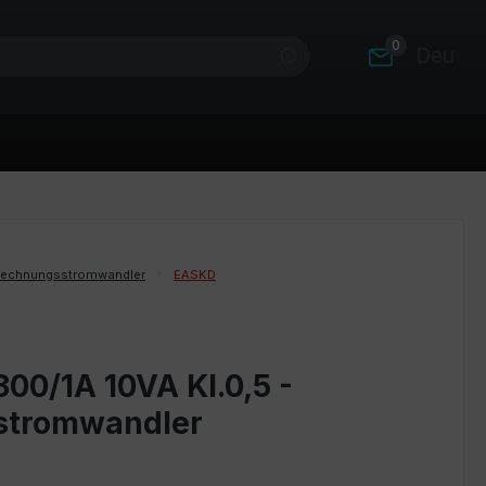
0
Deutsc
rechnungsstromwandler
EASKD
00/1A 10VA Kl.0,5 -
stromwandler