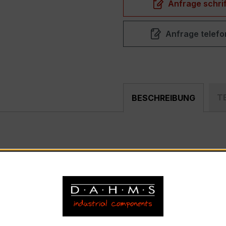
Anfrage schrif
Anfrage telefo
T
BESCHREIBUNG
pakter, hochpräziser Niederspannungs-Verrechnungsstromw
ählerfeldern und industriellen Mess- und Überwachungssyst
) – EASKD 31.8
nnstrom 300 A pro Phase, Sekundärnennstrom 1 A)