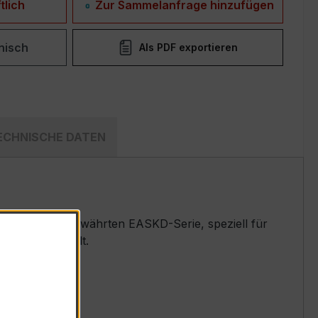
tlich
Zur Sammelanfrage hinzufügen
nisch
Als PDF exportieren
ECHNISCHE DATEN
andler der bewährten EASKD-Serie, speziell für
emen entwickelt.