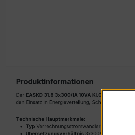
Produktinformationen
Der
EASKD 31.8 3x300/1A 10VA Kl.0,5
ist ein kom
den Einsatz in Energieverteilung, Schaltanlagen, Z
Technische Hauptmerkmale:
Typ
Verrechnungsstromwandler (Ringkern-Typ
Übersetzungsverhältnis
3x300/1 A (Primärne