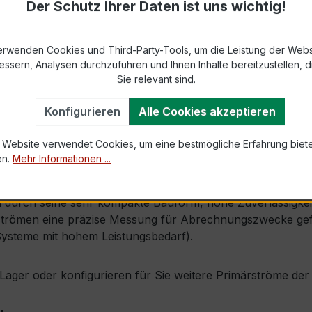
Der Schutz Ihrer Daten ist uns wichtig!
9-2 bzw. DIN EN 61869-2)
s max. Ø 31 mm (Kabeldurchführung)
erwenden Cookies und Third-Party-Tools, um die Leistung der Webs
essern, Analysen durchzuführen und Ihnen Inhalte bereitzustellen, di
Sie relevant sind.
1,0 × Ipr (Dauerstrom 1 × Primärnennstrom)
Konfigurieren
Alle Cookies akzeptieren
60 × Ipr, 1 s
 Website verwendet Cookies, um eine bestmögliche Erfahrung biet
en.
Mehr Informationen ...
Isolierschutzkappe
durch seine sehr kompakte Bauform, hohe Zuverlässigkeit u
trömen eine präzise Messung für Abrechnungszwecke geford
Systeme mit hohem Leistungsbedarf).
ab Lager oder konfigurieren für Sie weitere Primärströme d