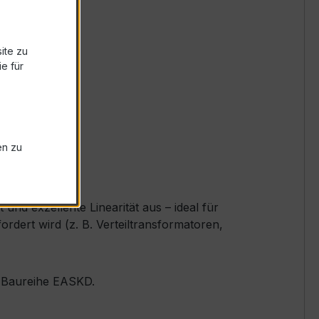
ite zu
e für
en zu
nd exzellente Linearität aus – ideal für
ert wird (z. B. Verteiltransformatoren,
er Baureihe EASKD.