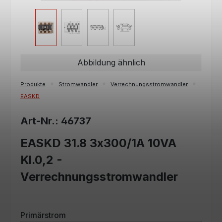
Abbildung ähnlich
Produkte
Stromwandler
Verrechnungsstromwandler
EASKD
Art-Nr.: 46737
EASKD 31.8 3x300/1A 10VA
Kl.0,2 -
Verrechnungsstromwandler
auswählen
Primärstrom