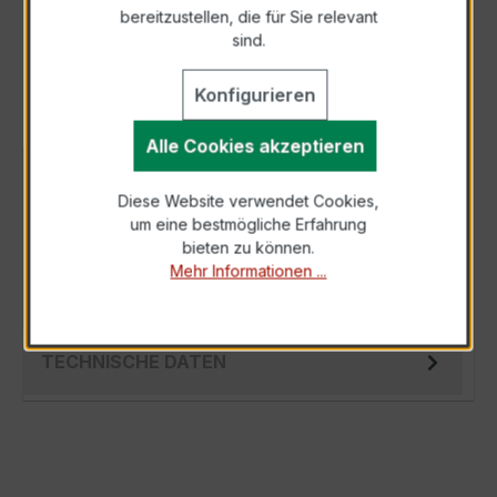
bereitzustellen, die für Sie relevant
Als PDF exportieren
sind.
Konfigurieren
Alle Cookies akzeptieren
BESCHREIBUNG
Diese Website verwendet Cookies,
Der EASKD 31.8 3x300/1A 10VA Kl.0,2 ist ein
um eine bestmögliche Erfahrung
kompakter, hochpräziser Niederspannungs-
bieten zu können.
Verrechnungsstromwandler der bewährten E…
Mehr Informationen ...
Mehr
TECHNISCHE DATEN