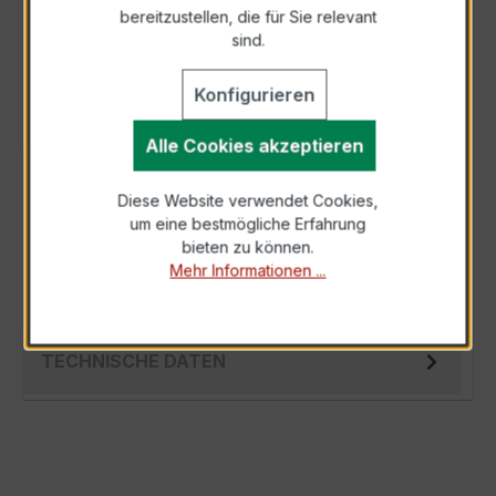
bereitzustellen, die für Sie relevant
Als PDF exportieren
sind.
Konfigurieren
Alle Cookies akzeptieren
BESCHREIBUNG
Diese Website verwendet Cookies,
Der Verrechnungsstromwandler EASKD 31.8
um eine bestmögliche Erfahrung
3x250/5A 5VA Kl.0,5 ist ein kompakter,
bieten zu können.
hochpräziser Niederspannungs-Messwandler
Mehr Informationen ...
der…
Mehr
TECHNISCHE DATEN