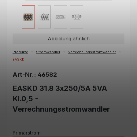
Abbildung ähnlich
Produkte
Stromwandler
Verrechnungsstromwandler
EASKD
Art-Nr.: 46582
EASKD 31.8 3x250/5A 5VA
Kl.0,5 -
Verrechnungsstromwandler
auswählen
Primärstrom