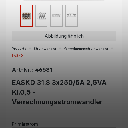
Abbildung ähnlich
Produkte
Stromwandler
Verrechnungsstromwandler
EASKD
Art-Nr.: 46581
EASKD 31.8 3x250/5A 2,5VA
Kl.0,5 -
Verrechnungsstromwandler
auswählen
Primärstrom