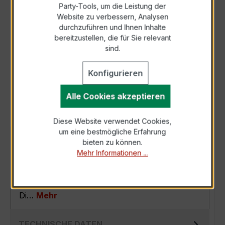
Party-Tools, um die Leistung der
Zur Sammelanfrage hinzufügen
Website zu verbessern, Analysen
durchzuführen und Ihnen Inhalte
bereitzustellen, die für Sie relevant
Anfrage telefonisch
sind.
Konfigurieren
Als PDF exportieren
Alle Cookies akzeptieren
Diese Website verwendet Cookies,
um eine bestmögliche Erfahrung
BESCHREIBUNG
bieten zu können.
Mehr Informationen ...
Der EASKD 31.8 3x250/5A 2,5VA Kl.0,5 -
Verrechnungsstromwandler ist die ideale
Lösung für Ihre Energie-Messanforderungen.
Di…
Mehr
TECHNISCHE DATEN