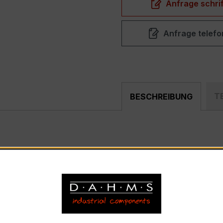
Anfrage schrif
Anfrage telefo
T
BESCHREIBUNG
mpakter, hochpräziser Verrechnungsstromwandler der bewäh
nd industriellen Mess- und Überwachungssystemen entwickel
) – EASKD 31.8
strom 250 A, Sekundärnennstrom 5 A)