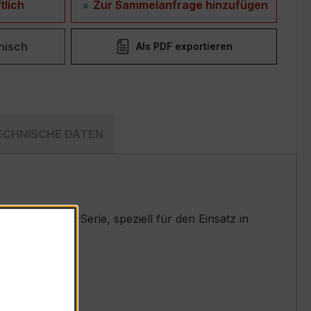
tlich
Zur Sammelanfrage hinzufügen
nisch
Als PDF exportieren
ECHNISCHE DATEN
rten EASKD-Serie, speziell für den Einsatz in
t.