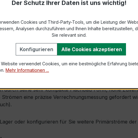
Der Schutz Ihrer Daten ist uns wichtig!
9-2 bzw. DIN EN 61869-2)
bis 31 × 8 mm (Busbar-Durchführung)
erwenden Cookies und Third-Party-Tools, um die Leistung der Webs
essern, Analysen durchzuführen und Ihnen Inhalte bereitzustellen, di
Sie relevant sind.
1,0 × Ipr (Dauerstrom 1 × Primärnennstrom)
Konfigurieren
Alle Cookies akzeptieren
100 × Ipr, 1 s
 Website verwendet Cookies, um eine bestmögliche Erfahrung biet
en.
Mehr Informationen ...
hienenbefestigung möglich
h durch seine sehr kompakte Flachbau-Form, hohe Zuverläs
n Strömen eine präzise Verrechnungsmessung gefordert wird 
uch).
ab Lager oder konfigurieren für Sie weitere Primärströme d