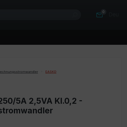
0
Deutsc
rechnungsstromwandler
EASKD
50/5A 2,5VA Kl.0,2 -
stromwandler