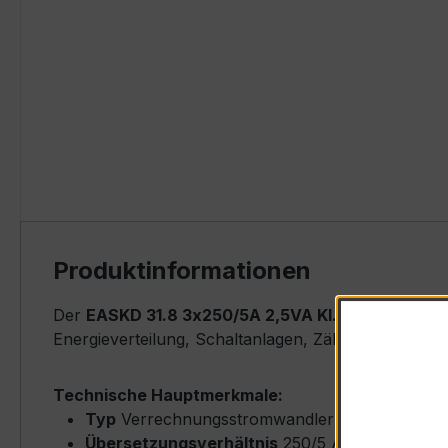
Produktinformationen
Der
EASKD 31.8 3x250/5A 2,5VA Kl.0,2
ist ein ko
Energieverteilung, Schaltanlagen, Zählerfeldern u
Technische Hauptmerkmale:
Typ
Verrechnungsstromwandler (Ringkern-Typ
Übersetzungsverhältnis
250/5 A (Primärnenn