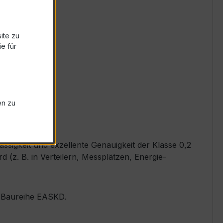
ite zu
e für
en zu
sigkeit und exzellente Genauigkeit der Klasse 0,2
(z. B. in Verteilern, Messplätzen, Energie-
er Baureihe EASKD.