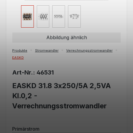
Abbildung ähnlich
Produkte
Stromwandler
Verrechnungsstromwandler
EASKD
Art-Nr.: 46531
EASKD 31.8 3x250/5A 2,5VA
Kl.0,2 -
Verrechnungsstromwandler
auswählen
Primärstrom