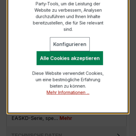
Party-Tools, um die Leistung der
Zur Sammelanfrage hinzufügen
Website zu verbessern, Analysen
durchzuführen und Ihnen Inhalte
bereitzustellen, die für Sie relevant
Anfrage telefonisch
sind.
Konfigurieren
Als PDF exportieren
Alle Cookies akzeptieren
Diese Website verwendet Cookies,
um eine bestmögliche Erfahrung
BESCHREIBUNG
bieten zu können.
Mehr Informationen ...
Der EASKD 31.8 3x250/5A 2,5VA Kl.0,2 ist ein
kompakter, hochpräziser
Verrechnungsstromwandler der bewährten
EASKD-Serie, spe…
Mehr
TECHNISCHE DATEN