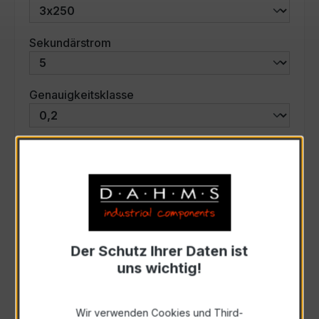
auswählen
Sekundärstrom
auswählen
Genauigkeitsklasse
auswählen
Scheinleistung (VA)
Auswahl zurücksetzen
Der Schutz Ihrer Daten ist
Art. Nr.:
46531
uns wichtig!
Anfrage schriftlich
Wir verwenden Cookies und Third-