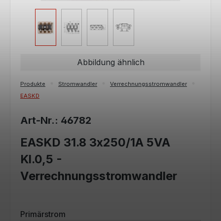
Abbildung ähnlich
Produkte
Stromwandler
Verrechnungsstromwandler
EASKD
Art-Nr.: 46782
EASKD 31.8 3x250/1A 5VA
Kl.0,5 -
Verrechnungsstromwandler
auswählen
Primärstrom