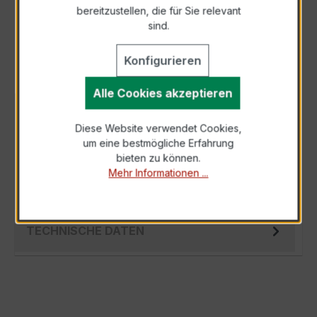
bereitzustellen, die für Sie relevant
Als PDF exportieren
sind.
Konfigurieren
Alle Cookies akzeptieren
BESCHREIBUNG
Diese Website verwendet Cookies,
Der Verrechnungsstromwandler EASKD 31.8
um eine bestmögliche Erfahrung
3x250/1A 5VA Kl.0,5 ist ein kompakter,
bieten zu können.
hochpräziser Niederspannungs-Messwandler
Mehr Informationen ...
der…
Mehr
TECHNISCHE DATEN