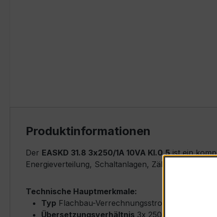
Produktinformationen
Der
EASKD 31.8 3x250/1A 10VA Kl.0,5
ist ein komp
Energieverteilung, Schaltanlagen, Zählerfeldern u
Technische Hauptmerkmale:
Typ
Flachbau-Verrechnungsstromwandler (Fla
Übersetzungsverhältnis
3x 250/1 A (Primärn