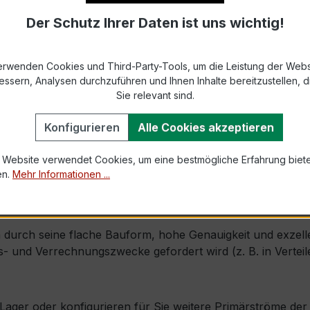
Der Schutz Ihrer Daten ist uns wichtig!
9-2 bzw. DIN EN 61869-2)
s max. Ø 28 mm (Fensterdurchführung 31 × 8 mm)
erwenden Cookies und Third-Party-Tools, um die Leistung der Webs
essern, Analysen durchzuführen und Ihnen Inhalte bereitzustellen, di
1,2 × Ipr (Dauerstrom 1,2 × Primärnennstrom)
Sie relevant sind.
100 × Ipr, 1 s
Konfigurieren
Alle Cookies akzeptieren
 Website verwendet Cookies, um eine bestmögliche Erfahrung biet
mm × Tiefe 42 mm
en.
Mehr Informationen ...
ng)
ch, inkl. Isolierschutzkappe
durch seine flache Bauform, hohe Genauigkeit und exzellen
 und Verrechnungszwecke gefordert wird (z. B. in Verteil
ab Lager oder konfigurieren für Sie weitere Primärströme d