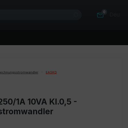
0
Deutsc
rechnungsstromwandler
EASKD
50/1A 10VA Kl.0,5 -
stromwandler