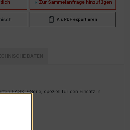
tlich
Zur Sammelanfrage hinzufügen
nisch
Als PDF exportieren
ECHNISCHE DATEN
ten EASKD-Serie, speziell für den Einsatz in
t.