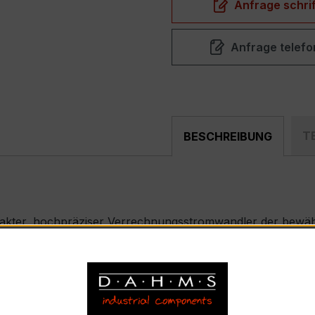
Anfrage schrif
Anfrage telefo
T
BESCHREIBUNG
akter, hochpräziser Verrechnungsstromwandler der bewähr
nd industriellen Mess- und Überwachungssystemen entwickel
t-Type) – EASKD 31.8
ennstrom 250 A, Sekundärnennstrom 1 A pro Phase)