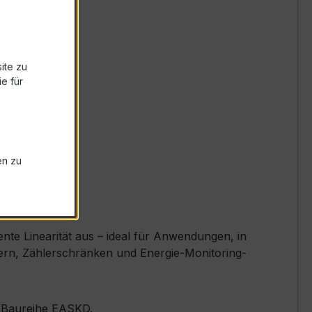
ite zu
e für
en zu
te Linearität aus – ideal für Anwendungen, in
ern, Zählerschränken und Energie-Monitoring-
er Baureihe EASKD.