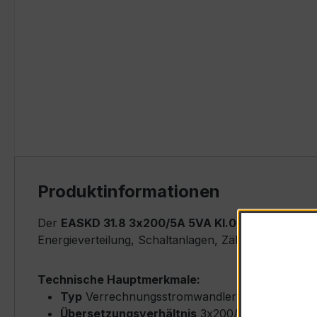
Produktinformationen
Der
EASKD 31.8 3x200/5A 5VA Kl.0,2
ist ein komp
Energieverteilung, Schaltanlagen, Zählerfeldern u
Technische Hauptmerkmale:
Typ
Verrechnungsstromwandler (Ringkern-Typ
Übersetzungsverhältnis
3x200/5 A (3-phasig