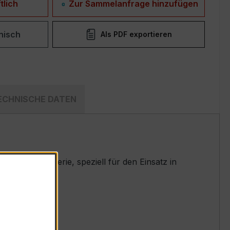
tlich
Zur Sammelanfrage hinzufügen
nisch
Als PDF exportieren
ECHNISCHE DATEN
en EASKD-Serie, speziell für den Einsatz in
t.
 A)