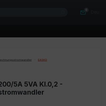
0
Deutsc
rechnungsstromwandler
EASKD
200/5A 5VA Kl.0,2 -
stromwandler