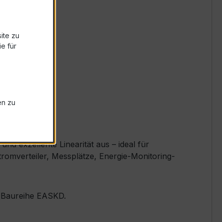
ite zu
e für
en zu
d exzellente Linearität aus – ideal für
romverteiler, Messplätze, Energie-Monitoring-
er Baureihe EASKD.