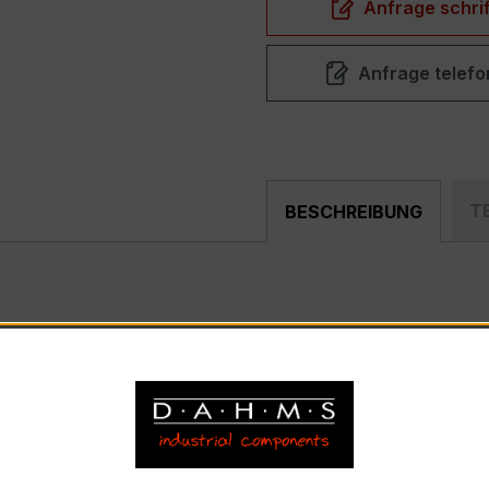
Anfrage schrif
Anfrage telefo
T
BESCHREIBUNG
akter, hochpräziser Verrechnungsstromwandler der bewährt
nd industriellen Mess- und Überwachungssystemen entwickel
) – EASKD 31.8
, Primärnennstrom 200 A pro Phase, Sekundärnennstrom 5