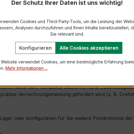
Der Schutz Ihrer Daten ist uns wichtig!
9-2 bzw. DIN EN 61869-2)
s max. Ø 31 mm (Kabeldurchführung)
erwenden Cookies und Third-Party-Tools, um die Leistung der Webs
essern, Analysen durchzuführen und Ihnen Inhalte bereitzustellen, di
Sie relevant sind.
1,0 × Ipr (Dauerstrom 1 × Primärnennstrom)
Konfigurieren
Alle Cookies akzeptieren
60 × Ipr, 1 s
 Website verwendet Cookies, um eine bestmögliche Erfahrung biet
en.
Mehr Informationen ...
, inkl. Isolierschutzkappe
urch seine sehr kompakte Bauform, hohe Zuverlässigkeit un
präzise Verrechnungsmessung gefordert wird (z. B. Drehst
ab Lager oder konfigurieren für Sie weitere Primärströme d