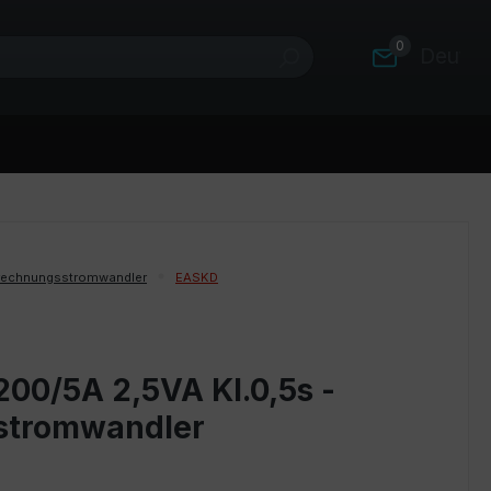
0
Deutsc
rechnungsstromwandler
EASKD
00/5A 2,5VA Kl.0,5s -
stromwandler