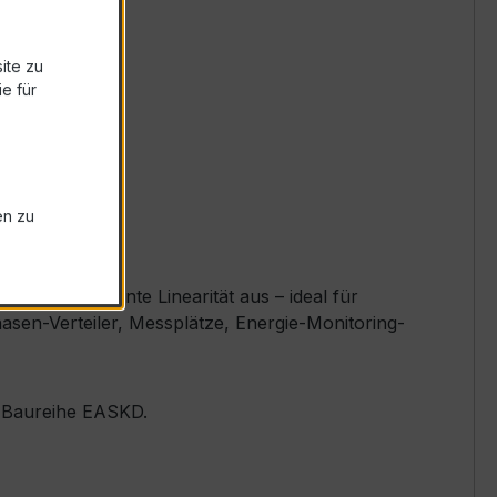
ite zu
e für
en zu
 und exzellente Linearität aus – ideal für
sen-Verteiler, Messplätze, Energie-Monitoring-
er Baureihe EASKD.