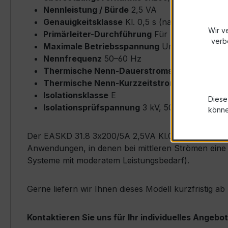
Nennleistung / Bürde
2,5 VA
Genauigkeitsklasse
Kl. 0,5 s (nach IEC/EN 61
Wir v
Primärleiter-Durchführung
Für Rundleiter bi
verb
Maximale Betriebsspannung
Um ≤ 0,72 kV
Nennfrequenz
50–60 Hz
Thermische Nenn-Dauerstromstärke
Icth = 
Thermische Nenn-Kurzzeitstromstärke
Ith = 
Isolationsklasse
E
Diese
Isolationsprüfspannung
3 kV, 50 Hz, 1 min
könn
Der EASKD 31.8 3x200/5A 2,5VA Kl.0,5s zeichnet sic
Anwendungen, in denen bei mittleren Strömen eine 
Systeme mit moderatem Leistungsbedarf).
Gerne liefern wir Ihnen dieses Modell kurzfristig 
Kontaktieren Sie uns für Ihr individuelles Angebot