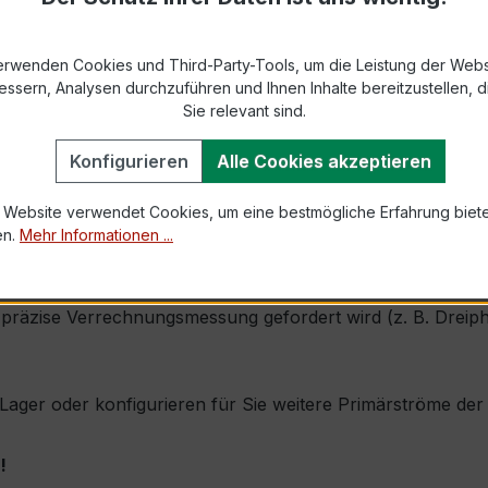
869-2 bzw. DIN EN 61869-2)
erwenden Cookies und Third-Party-Tools, um die Leistung der Webs
s max. Ø 31 mm (Kabeldurchführung)
essern, Analysen durchzuführen und Ihnen Inhalte bereitzustellen, di
Sie relevant sind.
1,2 × Ipr (Dauerstrom 1,2 × Primärnennstrom)
Konfigurieren
Alle Cookies akzeptieren
120 × Ipr, 1 s
 Website verwendet Cookies, um eine bestmögliche Erfahrung biet
en.
Mehr Informationen ...
h durch seine sehr kompakte Bauform, hohe Zuverlässigkeit
präzise Verrechnungsmessung gefordert wird (z. B. Dreipha
ab Lager oder konfigurieren für Sie weitere Primärströme d
!