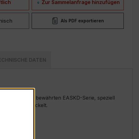
tlich
Zur Sammelanfrage hinzufügen
nisch
Als PDF exportieren
ECHNISCHE DATEN
omwandler der bewährten EASKD-Serie, speziell
systemen entwickelt.