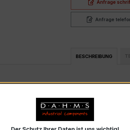
Anfrage schrif
Anfrage telefo
T
BESCHREIBUNG
ompakter, hochpräziser Niederspannungs-Verrechnungsstr
n, Zählerfeldern und industriellen Mess- und Überwachungs
) – EASKD 31.8
nnstrom 200 A pro Phase, Sekundärnennstrom 5 A)
Der Schutz Ihrer Daten ist uns wichtig!