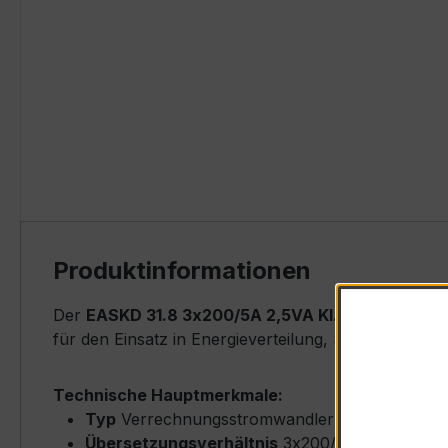
Produktinformationen
Der
EASKD 31.8 3x200/5A 2,5VA Kl.0,5s
ist ein k
für den Einsatz in Energieverteilung, Schaltanlage
Technische Hauptmerkmale:
Typ
Verrechnungsstromwandler (Ringkern-Typ
Übersetzungsverhältnis
3x200/5 A (Primärne