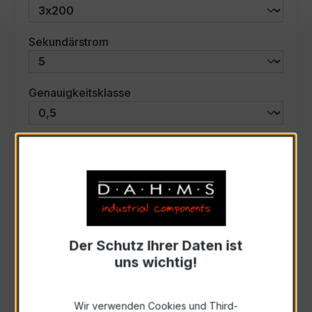
auswählen
Sekundärstrom
auswählen
Genauigkeitsklasse
auswählen
Scheinleistung (VA)
Auswahl zurücksetzen
Der Schutz Ihrer Daten ist
Art. Nr.:
47577
uns wichtig!
Anfrage schriftlich
Wir verwenden Cookies und Third-