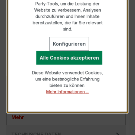
Party-Tools, um die Leistung der
Zur Sammelanfrage hinzufügen
Website zu verbessern, Analysen
durchzuführen und Ihnen Inhalte
bereitzustellen, die für Sie relevant
Anfrage telefonisch
sind.
Konfigurieren
Als PDF exportieren
Alle Cookies akzeptieren
Diese Website verwendet Cookies,
um eine bestmögliche Erfahrung
BESCHREIBUNG
bieten zu können.
Mehr Informationen ...
Der EASKD 31.8 3x200/5A 2,5VA Kl.0,5 ist ein
kompakter, hochpräziser Niederspannungs-
Verrechnungsstromwandler der bewährten…
Mehr
TECHNISCHE DATEN