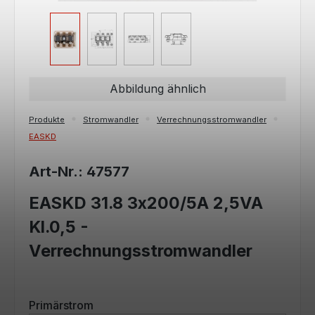
Abbildung ähnlich
Produkte
Stromwandler
Verrechnungsstromwandler
EASKD
Art-Nr.: 47577
EASKD 31.8 3x200/5A 2,5VA
Kl.0,5 -
Verrechnungsstromwandler
auswählen
Primärstrom