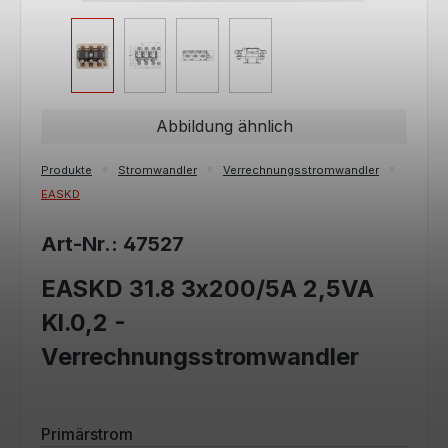
Abbildung ähnlich
Produkte
Stromwandler
Verrechnungsstromwandler
EASKD
Art-Nr.: 47527
EASKD 31.8 3x200/5A 2,5VA
Kl.0,2 -
Verrechnungsstromwandler
auswählen
Primärstrom