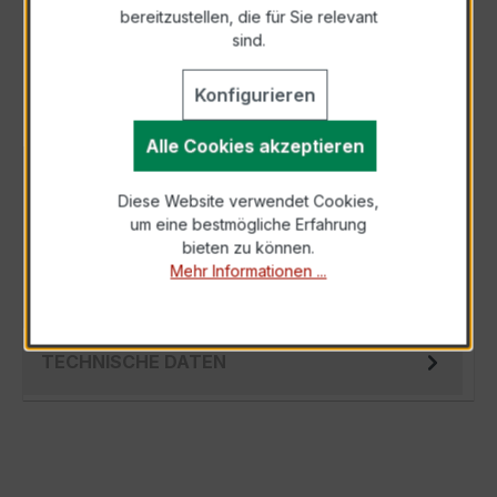
bereitzustellen, die für Sie relevant
Als PDF exportieren
sind.
Konfigurieren
Alle Cookies akzeptieren
BESCHREIBUNG
Diese Website verwendet Cookies,
Der EASKD 31.8 3x200/5A 2,5VA Kl.0,2 ist ein
um eine bestmögliche Erfahrung
kompakter, hochpräziser
bieten zu können.
Verrechnungsstromwandler der bewährten
Mehr Informationen ...
EASKD-Serie, spe…
Mehr
TECHNISCHE DATEN