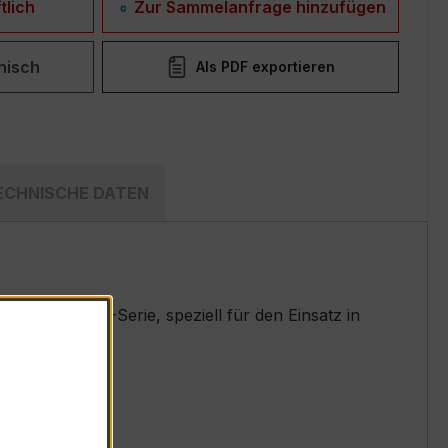
tlich
Zur Sammelanfrage hinzufügen
nisch
Als PDF exportieren
ECHNISCHE DATEN
rten EASKD-Serie, speziell für den Einsatz in
t.