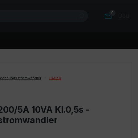
0
Deutsc
rechnungsstromwandler
EASKD
00/5A 10VA Kl.0,5s -
stromwandler