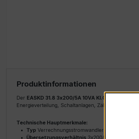
Produktinformationen
Der
EASKD 31.8 3x200/5A 10VA Kl.0,5s
ist ein ko
Energieverteilung, Schaltanlagen, Zählerfeldern u
Technische Hauptmerkmale:
Typ
Verrechnungsstromwandler (Ringkern-Typ
Übersetzungsverhältnis
3x200/5 A (Primärne