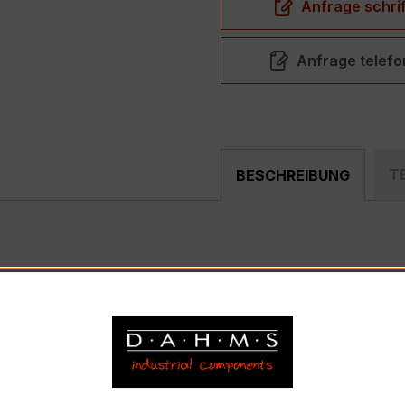
Anfrage schrif
Anfrage telefo
T
BESCHREIBUNG
mpakter, hochpräziser Verrechnungsstromwandler der bewäh
nd industriellen Mess- und Überwachungssystemen entwickel
) – EASKD 31.8
nnstrom 200 A pro Phase, Sekundärnennstrom 5 A)