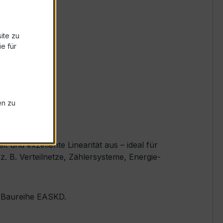
ite zu
e für
en zu
und exzellente Linearität aus – ideal für
 B. Verteilnetze, Zählersysteme, Energie-
er Baureihe EASKD.