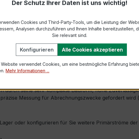
Der Schutz Ihrer Daten ist uns wichtig!
869-2 bzw. DIN EN 61869-2)
s max. Ø 31,8 mm (Kabeldurchführung)
erwenden Cookies und Third-Party-Tools, um die Leistung der Webs
essern, Analysen durchzuführen und Ihnen Inhalte bereitzustellen, di
Sie relevant sind.
1,0 × Ipr (Dauerstrom 1 × Primärnennstrom)
Konfigurieren
Alle Cookies akzeptieren
60 × Ipr, 1 s
 Website verwendet Cookies, um eine bestmögliche Erfahrung biet
en.
Mehr Informationen ...
, inkl. Isolierschutzkappe
 durch seine sehr kompakte Bauform, hohe Zuverlässigkeit 
präzise Messung für Abrechnungszwecke gefordert wird (z.
ab Lager oder konfigurieren für Sie weitere Primärströme d