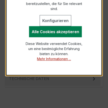
bereitzustellen, die für Sie relevant
Als PDF exportieren
sind.
Konfigurieren
Alle Cookies akzeptieren
BESCHREIBUNG
Diese Website verwendet Cookies,
Der EASKD 31.8 3x200/5A 10VA Kl.0,5 ist ein
um eine bestmögliche Erfahrung
kompakter, hochpräziser
bieten zu können.
Verrechnungsstromwandler der bewährten
Mehr Informationen ...
EASKD-Serie, spez…
Mehr
TECHNISCHE DATEN