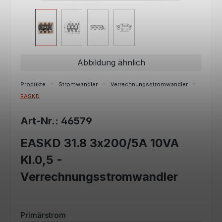
Abbildung ähnlich
Produkte
Stromwandler
Verrechnungsstromwandler
EASKD
Art-Nr.: 46579
EASKD 31.8 3x200/5A 10VA
Kl.0,5 -
Verrechnungsstromwandler
auswählen
Primärstrom