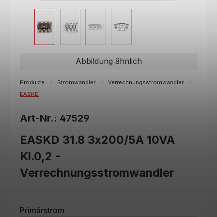
Abbildung ähnlich
Produkte
Stromwandler
Verrechnungsstromwandler
EASKD
Art-Nr.: 47529
EASKD 31.8 3x200/5A 10VA
Kl.0,2 -
Verrechnungsstromwandler
auswählen
Primärstrom