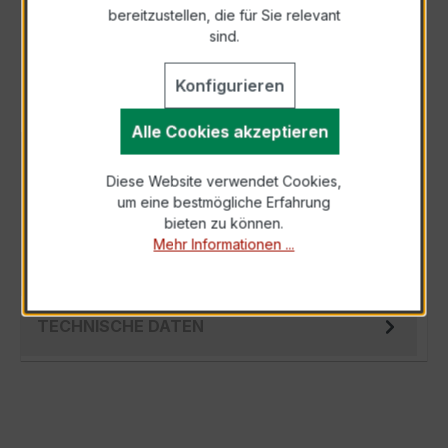
bereitzustellen, die für Sie relevant
Als PDF exportieren
sind.
Konfigurieren
Alle Cookies akzeptieren
BESCHREIBUNG
Diese Website verwendet Cookies,
Der EASKD 31.8 3x200/5A 10VA Kl.0,2 ist ein
um eine bestmögliche Erfahrung
kompakter, hochpräziser
bieten zu können.
Verrechnungsstromwandler der bewährten
Mehr Informationen ...
EASKD-Serie, spez…
Mehr
TECHNISCHE DATEN