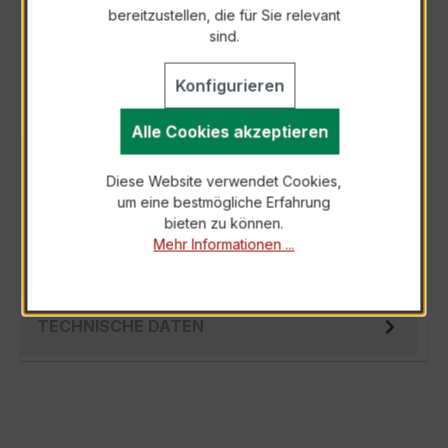
bereitzustellen, die für Sie relevant
Als PDF exportieren
sind.
Konfigurieren
Alle Cookies akzeptieren
BESCHREIBUNG
Diese Website verwendet Cookies,
Der EASKD 31.8 3x200/5A 10VA Kl.0,2 ist ein
um eine bestmögliche Erfahrung
kompakter, hochpräziser
bieten zu können.
Verrechnungsstromwandler der bewährten
Mehr Informationen ...
EASKD-Serie, spez…
Mehr
TECHNISCHE DATEN