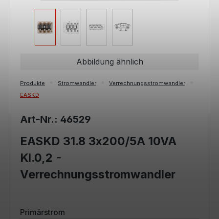
Abbildung ähnlich
Produkte
Stromwandler
Verrechnungsstromwandler
EASKD
Art-Nr.: 46529
EASKD 31.8 3x200/5A 10VA
Kl.0,2 -
Verrechnungsstromwandler
auswählen
Primärstrom