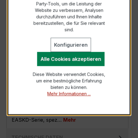
Party-Tools, um die Leistung der
Zur Sammelanfrage hinzufügen
Website zu verbessern, Analysen
durchzuführen und Ihnen Inhalte
bereitzustellen, die für Sie relevant
Anfrage telefonisch
sind.
Konfigurieren
Als PDF exportieren
Alle Cookies akzeptieren
Diese Website verwendet Cookies,
um eine bestmögliche Erfahrung
BESCHREIBUNG
bieten zu können.
Mehr Informationen ...
Der EASKD 31.8 3x200/5A 10VA Kl.0,2 ist ein
kompakter, hochpräziser
Verrechnungsstromwandler der bewährten
EASKD-Serie, spez…
Mehr
TECHNISCHE DATEN