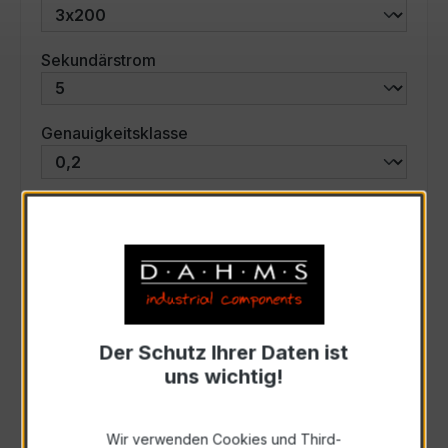
auswählen
Sekundärstrom
auswählen
Genauigkeitsklasse
auswählen
Scheinleistung (VA)
Auswahl zurücksetzen
Der Schutz Ihrer Daten ist
Art. Nr.:
46529
uns wichtig!
Anfrage schriftlich
Wir verwenden Cookies und Third-