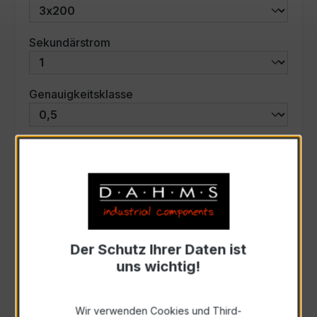
auswählen
Sekundärstrom
auswählen
Genauigkeitsklasse
auswählen
Scheinleistung (VA)
Auswahl zurücksetzen
Der Schutz Ihrer Daten ist
Art. Nr.:
47778
uns wichtig!
Anfrage schriftlich
Wir verwenden Cookies und Third-