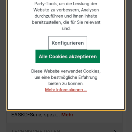
Party-Tools, um die Leistung der
Zur Sammelanfrage hinzufügen
Website zu verbessern, Analysen
durchzuführen und Ihnen Inhalte
bereitzustellen, die für Sie relevant
Anfrage telefonisch
sind.
Konfigurieren
Als PDF exportieren
Alle Cookies akzeptieren
Diese Website verwendet Cookies,
um eine bestmögliche Erfahrung
BESCHREIBUNG
bieten zu können.
Mehr Informationen ...
Der EASKD 31.8 3x200/1A 5VA Kl.0,5 ist ein
kompakter, hochpräziser
Verrechnungsstromwandler der bewährten
EASKD-Serie, spezi…
Mehr
TECHNISCHE DATEN