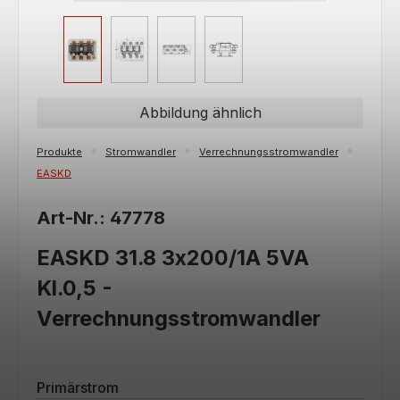
Abbildung ähnlich
Produkte
Stromwandler
Verrechnungsstromwandler
EASKD
Art-Nr.: 47778
EASKD 31.8 3x200/1A 5VA
Kl.0,5 -
Verrechnungsstromwandler
auswählen
Primärstrom