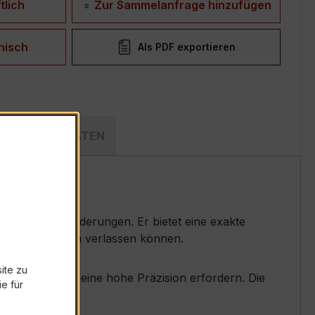
tlich
Zur Sammelanfrage hinzufügen
nisch
Als PDF exportieren
ECHNISCHE DATEN
 Strommessanforderungen. Er bietet eine exakte
t Ihrer Messungen verlassen können.
ite zu
endungen, die eine hohe Präzision erfordern. Die
e für