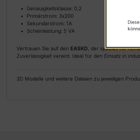
Genauigkeitsklasse: 0,2
Primärstrom: 3x200
Diese
Sekundärstrom: 1A
könn
Scheinleistung: 5 VA
Vertrauen Sie auf den
EASKD
, der speziell für ho
Zuverlässigkeit vereint. Ideal für den Einsatz in in
3D Modelle und weitere Dateien zu jeweiligen Prod