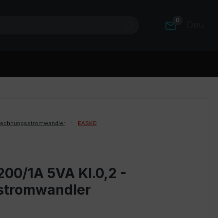
0
Deutsc
rechnungsstromwandler
EASKD
00/1A 5VA Kl.0,2 -
stromwandler