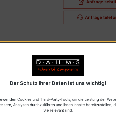
Anfrage schrif
Anfrage telefo
T
BESCHREIBUNG
ungsstromwandler
ist die ideale Lösung für Ihre präzisen
Der Schutz Ihrer Daten ist uns wichtig!
n
0,2
, sodass Sie sich auf die Effizienz und Verlässlichkei
erwenden Cookies und Third-Party-Tools, um die Leistung der Webs
ndärstrom
von 1A ist dieser Stromwandler perfekt für Anw
essern, Analysen durchzuführen und Ihnen Inhalte bereitzustellen, di
 verlässliche Leistung in jeder Umgebung.
Sie relevant sind.