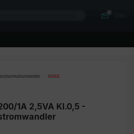
0
Deutsc
rechnungsstromwandler
EASKD
00/1A 2,5VA Kl.0,5 -
stromwandler