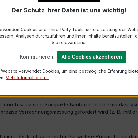
Der Schutz Ihrer Daten ist uns wichtig!
9-2 bzw. DIN EN 61869-2)
s max. Ø 31,8 mm (Kabeldurchführung)
erwenden Cookies und Third-Party-Tools, um die Leistung der Webs
essern, Analysen durchzuführen und Ihnen Inhalte bereitzustellen, di
1,2 × Ipr (Dauerstrom 1,2 × Primärnennstrom)
Sie relevant sind.
100 × Ipr, 1 s
Konfigurieren
Alle Cookies akzeptieren
 Website verwendet Cookies, um eine bestmögliche Erfahrung biet
mm × Tiefe 40 mm
en.
Mehr Informationen ...
ch, inkl. Isolierschutzkappe
 durch seine sehr kompakte Bauform, hohe Zuverlässigkeit 
räzise Verrechnungsmessung gefordert wird (z. B. mittlere
ab Lager oder konfigurieren für Sie weitere Primärströme d