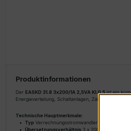
Produktinformationen
Der
EASKD 31.8 3x200/1A 2,5VA Kl.0,5
ist ein ko
Energieverteilung, Schaltanlagen, Zählerfeldern u
Technische Hauptmerkmale:
Typ
Verrechnungsstromwandler (Ringkern-Typ
Übersetzungsverhältnis
3 x 200/1 A (drei u