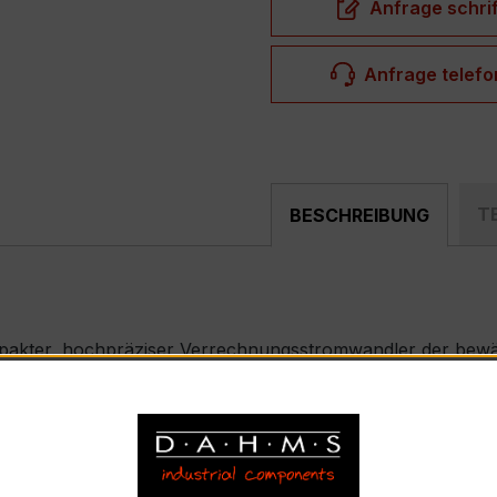
Anfrage schrif
Anfrage telefo
T
BESCHREIBUNG
mpakter, hochpräziser Verrechnungsstromwandler der bewäh
nd industriellen Mess- und Überwachungssystemen entwickel
e) – EASKD 31.8
nabhängige Primärwicklungen, Primärnennstrom 200 A, Sek