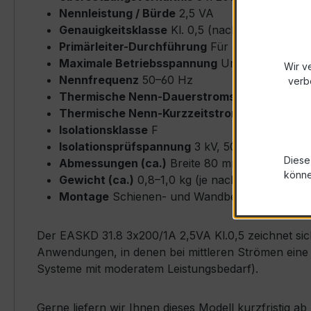
Nennleistung / Bürde
2,5 VA
Genauigkeitsklasse
Kl. 0,5 (nach IEC/EN 6186
Primärleiter-Durchführung
Für Rundleiter bi
Maximale Betriebsspannung
Um ≤ 0,72 kV
Wir v
Nennfrequenz
50–60 Hz
verb
Thermische Nenn-Dauerstromstärke
Icth = 
Thermische Nenn-Kurzzeitstromstärke
Ith = 
Isolationsklasse
F
Isolationsprüfspannung
3 kV, 50 Hz, 1 min
Diese
Abmessungen (ca.)
Breite 80 mm × Höhe 80 
könn
Gewicht (ca.)
0,8–1,0 kg (je nach Ausführung)
Montage
Schienen- und Wandbefestigung mögli
Der EASKD 31.8 3x200/1A 2,5VA Kl.0,5 zeichnet sich
Anwendungen, in denen bei mittleren Strömen eine p
Systeme mit moderatem Leistungsbedarf).
Gerne liefern wir Ihnen dieses Modell kurzfristig 