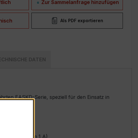
tlich
Zur Sammelanfrage hinzufügen
nisch
Als PDF exportieren
ECHNISCHE DATEN
rten EASKD-Serie, speziell für den Einsatz in
t.
undärnennstrom 1 A)