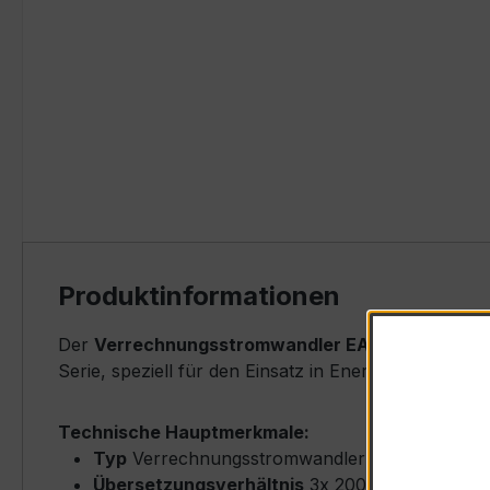
Produktinformationen
Der
Verrechnungsstromwandler EASKD 31.8 3x20
Serie, speziell für den Einsatz in Energieverteilun
Technische Hauptmerkmale:
Typ
Verrechnungsstromwandler (Window-Type
Übersetzungsverhältnis
3x 200/1 A (Primärn