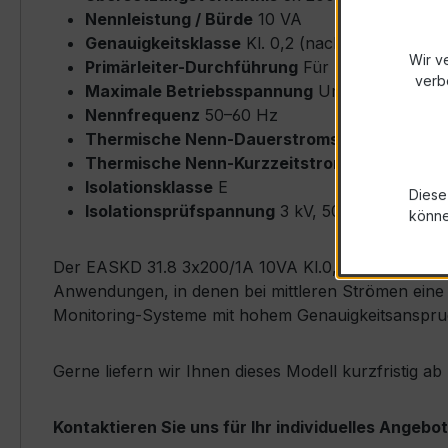
Nennleistung / Bürde
10 VA
Genauigkeitsklasse
Kl. 0,2 (nach IEC/EN 6186
Wir v
Primärleiter-Durchführung
Für Rundleiter bi
verb
Maximale Betriebsspannung
Um ≤ 0,72 kV
Nennfrequenz
50–60 Hz
Thermische Nenn-Dauerstromstärke
Icth = 
Thermische Nenn-Kurzzeitstromstärke
Ith = 
Isolationsklasse
E
Diese
Isolationsprüfspannung
3 kV, 50 Hz, 1 min
könn
Der EASKD 31.8 3x200/1A 10VA Kl.0,2 zeichnet sich 
Anwendungen, in denen bei mittleren Strömen eine 
Monitoring-Systeme mit hohem Genauigkeitsanspru
Gerne liefern wir Ihnen dieses Modell kurzfristig 
Kontaktieren Sie uns für Ihr individuelles Angebot