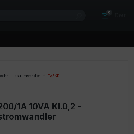
0
Deutsc
rechnungsstromwandler
EASKD
00/1A 10VA Kl.0,2 -
stromwandler