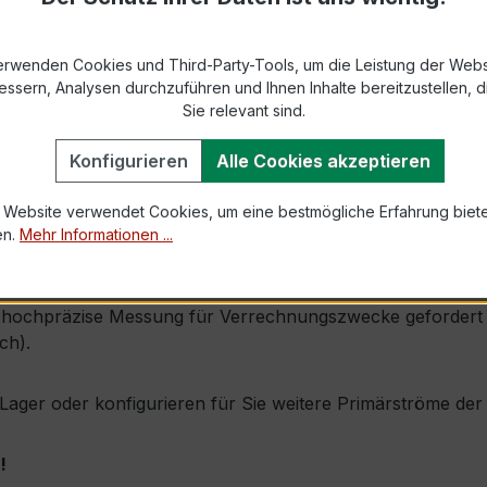
9-2 bzw. DIN EN 61869-2)
erwenden Cookies und Third-Party-Tools, um die Leistung der Webs
s max. Ø 31,8 mm (Kabeldurchführung)
essern, Analysen durchzuführen und Ihnen Inhalte bereitzustellen, di
Sie relevant sind.
1,0 × Ipr (Dauerstrom 1 × Primärnennstrom)
Konfigurieren
Alle Cookies akzeptieren
100 × Ipr, 1 s
 Website verwendet Cookies, um eine bestmögliche Erfahrung biet
en.
Mehr Informationen ...
durch seine sehr kompakte Bauform, hohe Zuverlässigkeit u
hochpräzise Messung für Verrechnungszwecke gefordert wird
ch).
ab Lager oder konfigurieren für Sie weitere Primärströme d
!