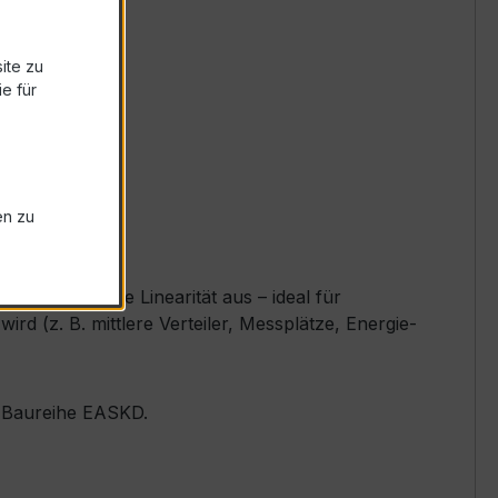
ite zu
e für
en zu
nd exzellente Linearität aus – ideal für
 (z. B. mittlere Verteiler, Messplätze, Energie-
er Baureihe EASKD.