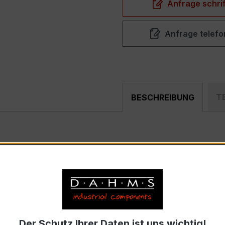
Anfrage schrif
Anfrage telefo
T
BESCHREIBUNG
0/1A 10VA Kl.0,2
ist ein kompakter, hochpräziser Niede
g, Schaltanlagen, Zählerfeldern und industriellen Mess- u
) – EASKD 31.8
ennstrom 200 A pro Phase, Sekundärnennstrom 1 A)
Der Schutz Ihrer Daten ist uns wichtig!