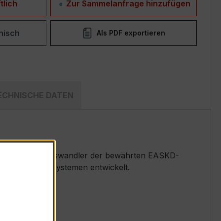
tlich
Zur Sammelanfrage hinzufügen
nisch
Als PDF exportieren
ECHNISCHE DATEN
rspannungs-Messwandler der bewährten EASKD-
nd Überwachungssystemen entwickelt.