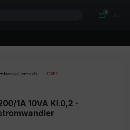
0
Deutsc
rechnungsstromwandler
EASKD
00/1A 10VA Kl.0,2 -
stromwandler