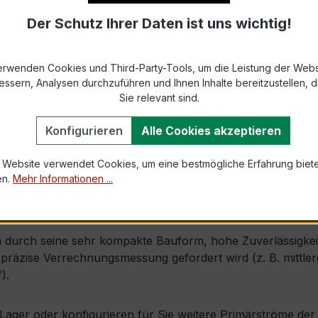
Der Schutz Ihrer Daten ist uns wichtig!
9-2 bzw. DIN EN 61869-2)
s max. Ø 31 mm (Kabeldurchführung)
erwenden Cookies und Third-Party-Tools, um die Leistung der Webs
essern, Analysen durchzuführen und Ihnen Inhalte bereitzustellen, di
1,0 × Ipr (Dauerstrom 1 × Primärnennstrom)
Sie relevant sind.
60 × Ipr, 1 s
Konfigurieren
Alle Cookies akzeptieren
 Website verwendet Cookies, um eine bestmögliche Erfahrung biet
mm × Tiefe 35 mm
en.
Mehr Informationen ...
, inkl. Isolierschutzkappe
durch seine sehr kompakte Bauform, hohe Zuverlässigkeit u
räzise Verrechnungsmessung gefordert wird (z. B. mittler
).
ab Lager oder konfigurieren für Sie weitere Primärströme d