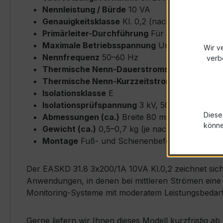
Nennleistung / Bürde
10 VA
Genauigkeitsklasse
Kl. 0,2 (nach IEC/EN 6186
Primärleiter-Durchführung
Für Rundleiter bi
Maximale Betriebsspannung
Um ≤ 0,72 kV
Wir v
Nennfrequenz
50–60 Hz
verb
Thermische Nenn-Dauerstromstärke
Icth = 
Thermische Nenn-Kurzzeitstromstärke
Ith = 
Isolationsklasse
E
Isolationsprüfspannung
3 kV, 50 Hz, 1 min
Diese
Abmessungen (ca.)
Breite 80 mm × Höhe 60 
könn
Gewicht (ca.)
0,5–0,7 kg (je nach Ausführung)
Montage
Fuß- und Schienenbefestigung möglich
Der EASKD 31.8 3x200/1A 10VA Kl.0,2 zeichnet sich 
Anwendungen, in denen bei mittleren Strömen eine p
Monitoring-Systeme mit moderatem Leistungsbedarf
Gerne liefern wir Ihnen dieses Modell kurzfristig 