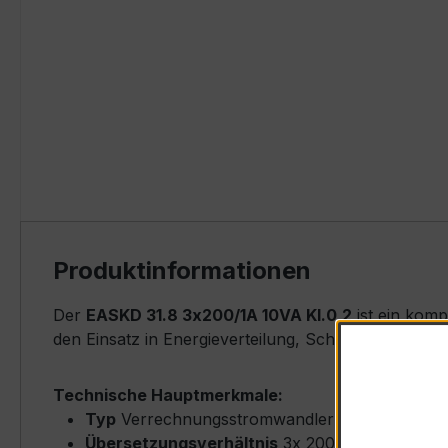
Produktinformationen
Der
EASKD 31.8 3x200/1A 10VA Kl.0,2
ist ein kom
den Einsatz in Energieverteilung, Schaltanlagen, Z
Technische Hauptmerkmale:
Typ
Verrechnungsstromwandler (Ringkern-Typ
Übersetzungsverhältnis
3x 200/1 A (Primärn