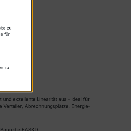
ite zu
e für
en zu
nd exzellente Linearität aus – ideal für
e Verteiler, Abrechnungsplätze, Energie-
er Baureihe EASKD.