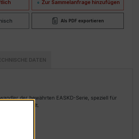
tlich
Zur Sammelanfrage hinzufügen
nisch
Als PDF exportieren
ECHNISCHE DATEN
andler der bewährten EASKD-Serie, speziell für
emen entwickelt.