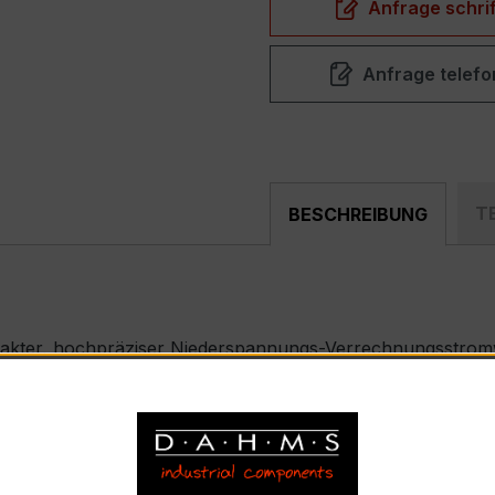
Anfrage schrif
Anfrage telefo
T
BESCHREIBUNG
pakter, hochpräziser Niederspannungs-Verrechnungsstromw
ählerfeldern und industriellen Mess- und Überwachungssyst
e) – EASKD 31.8
ennstrom 200 A pro Phase, Sekundärnennstrom 1 A)