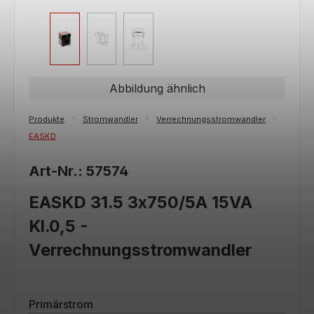
Abbildung ähnlich
Produkte
Stromwandler
Verrechnungsstromwandler
EASKD
Art-Nr.: 57574
EASKD 31.5 3x750/5A 15VA
Kl.0,5 -
Verrechnungsstromwandler
auswählen
Primärstrom