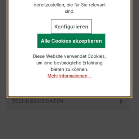
bereitzustellen, die für Sie relevant
Als PDF exportieren
sind.
Konfigurieren
Alle Cookies akzeptieren
BESCHREIBUNG
Diese Website verwendet Cookies,
Der Verrechnungsstromwandler EASKD 31.5
um eine bestmögliche Erfahrung
3x750/5A 15VA Kl.0,5 ist ein kompakter,
bieten zu können.
hochpräziser Niederspannungs-Messwandler
Mehr Informationen ...
der…
Mehr
TECHNISCHE DATEN