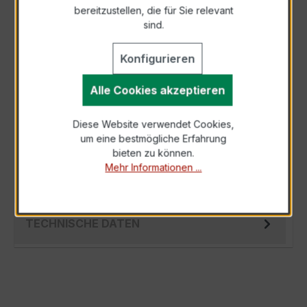
bereitzustellen, die für Sie relevant
Als PDF exportieren
sind.
Konfigurieren
Alle Cookies akzeptieren
BESCHREIBUNG
Diese Website verwendet Cookies,
Der Verrechnungsstromwandler EASKD 31.5
um eine bestmögliche Erfahrung
3x750/5A 10VA Kl.0,5 ist ein kompakter,
bieten zu können.
hochpräziser Niederspannungs-Messwandler
Mehr Informationen ...
der…
Mehr
TECHNISCHE DATEN