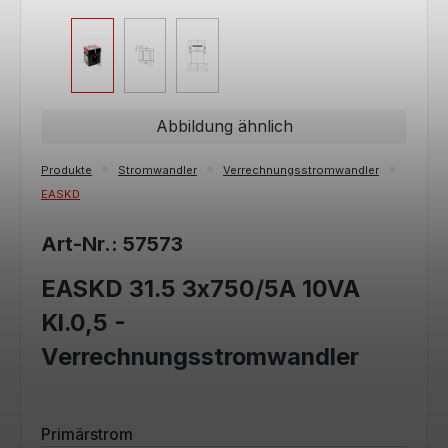
Abbildung ähnlich
Produkte
Stromwandler
Verrechnungsstromwandler
EASKD
Art-Nr.: 57573
EASKD 31.5 3x750/5A 10VA
Kl.0,5 -
Verrechnungsstromwandler
auswählen
Primärstrom