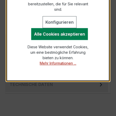
bereitzustellen, die für Sie relevant
Als PDF exportieren
sind.
Konfigurieren
Alle Cookies akzeptieren
BESCHREIBUNG
Diese Website verwendet Cookies,
Der EASKD 31.5 3x750/1A 5VA Kl.0,2 ist ein
um eine bestmögliche Erfahrung
kompakter, hochpräziser
bieten zu können.
Verrechnungsstromwandler der bewährten
Mehr Informationen ...
EASKD-Serie, spezi…
Mehr
TECHNISCHE DATEN