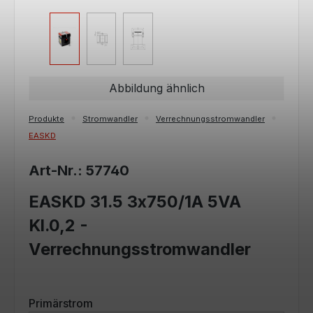
Abbildung ähnlich
Produkte
Stromwandler
Verrechnungsstromwandler
EASKD
Art-Nr.: 57740
EASKD 31.5 3x750/1A 5VA
Kl.0,2 -
Verrechnungsstromwandler
auswählen
Primärstrom