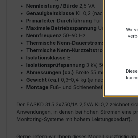
Nennleistung / Bürde
2,5 VA
Genauigkeitsklasse
Kl. 0,2 (nach IEC/EN 6186
Primärleiter-Durchführung
Für Rundleiter bi
Maximale Betriebsspannung
Um ≤ 0,72 kV
Wir v
Nennfrequenz
50–60 Hz
verb
Thermische Nenn-Dauerstromstärke
Icth = 
Thermische Nenn-Kurzzeitstromstärke
Ith = 
Isolationsklasse
E
Isolationsprüfspannung
3 kV, 50 Hz, 1 min
Diese
Abmessungen (ca.)
Breite 55 mm × Höhe 75 
könn
Gewicht (ca.)
0,3–0,4 kg (je nach Ausführung)
Montage
Fuß- und Schienenbefestigung möglich
Der EASKD 31.5 3x750/1A 2,5VA Kl.0,2 zeichnet sich
Anwendungen, in denen bei hohen Strömen eine prä
Monitoring-Systeme mit hohem Leistungsbedarf).
Gerne liefern wir Ihnen dieses Modell kurzfristig 