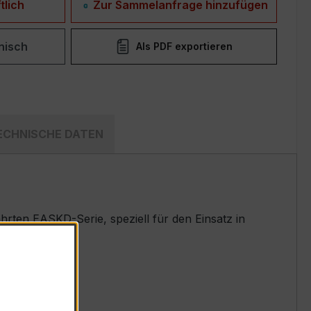
tlich
Zur Sammelanfrage hinzufügen
nisch
Als PDF exportieren
ECHNISCHE DATEN
ten EASKD-Serie, speziell für den Einsatz in
t.