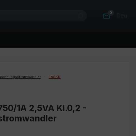
0
Deutsc
rechnungsstromwandler
EASKD
50/1A 2,5VA Kl.0,2 -
stromwandler