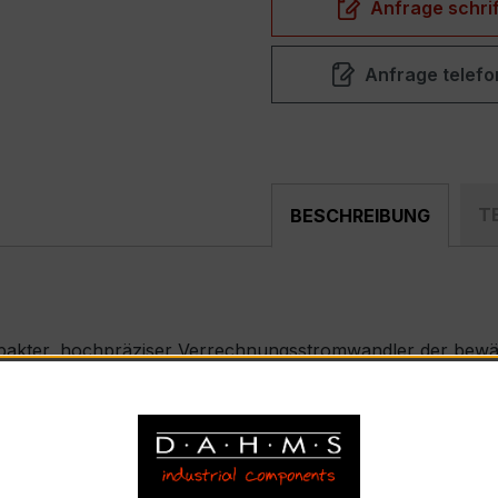
Anfrage schrif
Anfrage telefo
T
BESCHREIBUNG
pakter, hochpräziser Verrechnungsstromwandler der bewähr
nd industriellen Mess- und Überwachungssystemen entwickel
SKD 31.5
nennstrom 750 A, Sekundärnennstrom 1 A pro Phase)