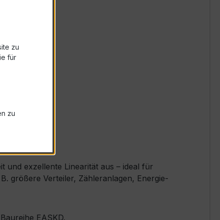
ite zu
e für
en zu
nd exzellente Linearität aus – ideal für
 größere Verteiler, Zähleranlagen, Energie-
er Baureihe EASKD.