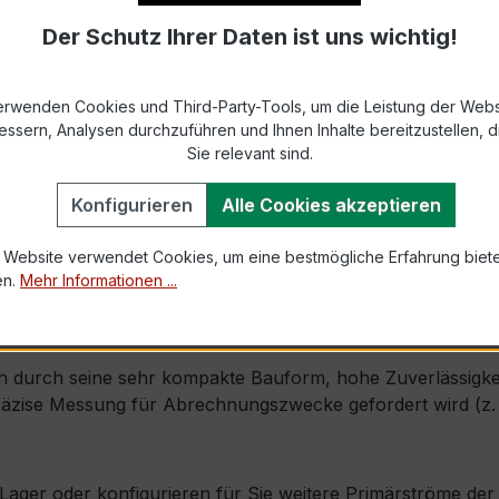
Der Schutz Ihrer Daten ist uns wichtig!
9-2 bzw. DIN EN 61869-2)
s max. Ø 31 mm (Kabeldurchführung)
erwenden Cookies und Third-Party-Tools, um die Leistung der Webs
essern, Analysen durchzuführen und Ihnen Inhalte bereitzustellen, di
1,2 × Ipr (Dauerstrom 1,2 × Primärnennstrom)
Sie relevant sind.
100 × Ipr, 1 s
Konfigurieren
Alle Cookies akzeptieren
 Website verwendet Cookies, um eine bestmögliche Erfahrung biet
mm × Tiefe 35 mm
en.
Mehr Informationen ...
, inkl. Isolierschutzkappe
 durch seine sehr kompakte Bauform, hohe Zuverlässigkeit u
zise Messung für Abrechnungszwecke gefordert wird (z. B.
ab Lager oder konfigurieren für Sie weitere Primärströme d