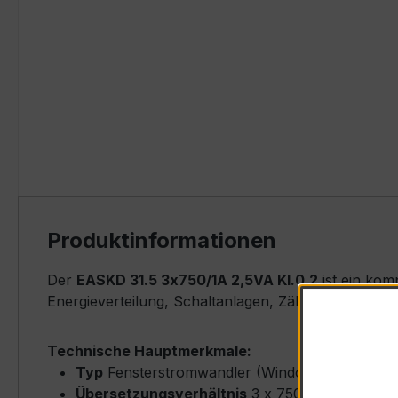
Produktinformationen
Der
EASKD 31.5 3x750/1A 2,5VA Kl.0,2
ist ein kom
Energieverteilung, Schaltanlagen, Zählerfeldern u
Technische Hauptmerkmale:
Typ
Fensterstromwandler (Window-Type) – EA
Übersetzungsverhältnis
3 x 750/1 A (Primär