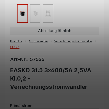
Abbildung ähnlich
Produkte
Stromwandler
Verrechnungsstromwandler
EASKD
Art-Nr.: 57535
EASKD 31.5 3x600/5A 2,5VA
Kl.0,2 -
Verrechnungsstromwandler
auswählen
Primärstrom