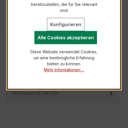
bereitzustellen, die für Sie relevant
Als PDF exportieren
sind.
Konfigurieren
Alle Cookies akzeptieren
BESCHREIBUNG
Diese Website verwendet Cookies,
Der EASKD 31.5 3x600/5A 2,5VA Kl.0,2 ist ein
um eine bestmögliche Erfahrung
kompakter, hochpräziser
bieten zu können.
Verrechnungsstromwandler der bewährten
Mehr Informationen ...
EASKD-Serie, spe…
Mehr
TECHNISCHE DATEN