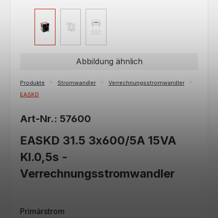
Abbildung ähnlich
Produkte
Stromwandler
Verrechnungsstromwandler
EASKD
Art-Nr.: 57600
EASKD 31.5 3x600/5A 15VA
Kl.0,5s -
Verrechnungsstromwandler
auswählen
Primärstrom