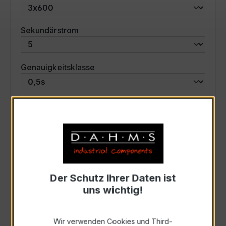
auswählen
Sekundärstrom
auswählen
Genauigkeitsklasse
auswählen
Scheinleistung (VA)
Auswahl zurücksetzen
Der Schutz Ihrer Daten ist
Art. Nr.:
57600
uns wichtig!
Anfrage schriftlich
Wir verwenden Cookies und Third-