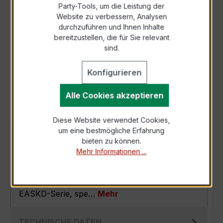
Party-Tools, um die Leistung der
Zur Sammelanfrage hinzufügen
Website zu verbessern, Analysen
durchzuführen und Ihnen Inhalte
bereitzustellen, die für Sie relevant
Anfrage telefonisch
sind.
Konfigurieren
Als PDF exportieren
Alle Cookies akzeptieren
Diese Website verwendet Cookies,
um eine bestmögliche Erfahrung
BESCHREIBUNG
bieten zu können.
Mehr Informationen ...
Der EASKD 31.5 3x600/5A 15VA Kl.0,5s ist ein
kompakter, hochpräziser
Verrechnungsstromwandler der bewährten
EASKD-Serie, spe…
Mehr
TECHNISCHE DATEN