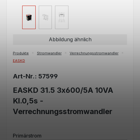
Abbildung ähnlich
Produkte
Stromwandler
Verrechnungsstromwandler
EASKD
Art-Nr.: 57599
EASKD 31.5 3x600/5A 10VA
Kl.0,5s -
Verrechnungsstromwandler
auswählen
Primärstrom