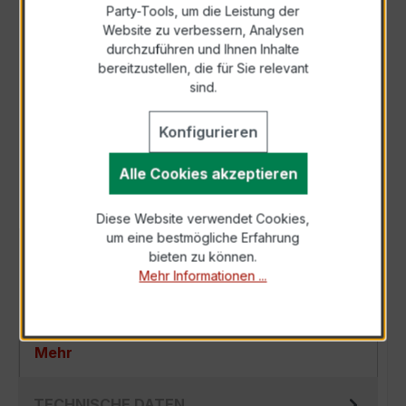
Party-Tools, um die Leistung der
Zur Sammelanfrage hinzufügen
Website zu verbessern, Analysen
durchzuführen und Ihnen Inhalte
bereitzustellen, die für Sie relevant
Anfrage telefonisch
sind.
Konfigurieren
Als PDF exportieren
Alle Cookies akzeptieren
Diese Website verwendet Cookies,
um eine bestmögliche Erfahrung
BESCHREIBUNG
bieten zu können.
Mehr Informationen ...
Der EASKD 31.5 3x600/5A 10VA Kl.0,5s ist ein
kompakter, hochpräziser Niederspannungs-
Verrechnungsstromwandler der bewährten…
Mehr
TECHNISCHE DATEN