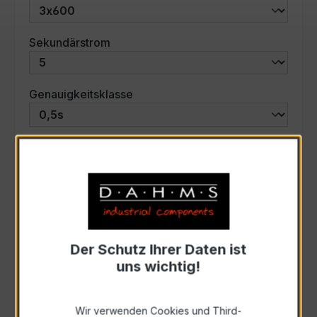
auswählen
Sekundärstrom
auswählen
Genauigkeitsklasse
auswählen
Scheinleistung (VA)
Auswahl zurücksetzen
Der Schutz Ihrer Daten ist
Art. Nr.:
57599
uns wichtig!
Anfrage schriftlich
Wir verwenden Cookies und Third-